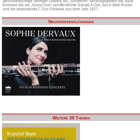
geschäftstüchtige Verleger Diabelli als „Sonatinen“ herausgegeben hat, dazu
kommen die als „Grand Duo“ veröffentlichte Sonate A-Dur, das h-Moll-Rondo
und die bedeutende C-Dur-Fantasie aus dem Jahr 1827.
Neuveröffentlichungen
Weitere 39 Themen