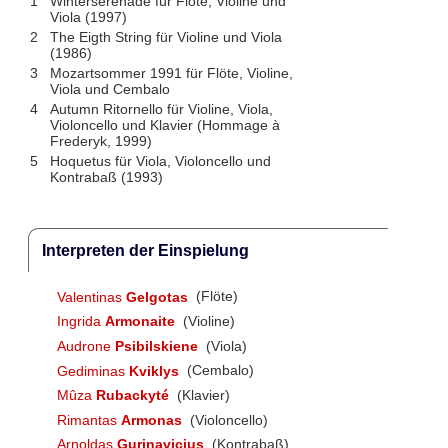
1
Winterserenade für Flöte, Violine und
Viola (1997)
2
The Eigth String für Violine und Viola
(1986)
3
Mozartsommer 1991 für Flöte, Violine,
Viola und Cembalo
4
Autumn Ritornello für Violine, Viola,
Violoncello und Klavier (Hommage à
Frederyk, 1999)
5
Hoquetus für Viola, Violoncello und
Kontrabaß (1993)
Interpreten der Einspielung
Valentinas
Gelgotas
(Flöte)
Ingrida
Armonaite
(Violine)
Audrone
Psibilskiene
(Viola)
Gediminas
Kviklys
(Cembalo)
Mûza
Rubackyté
(Klavier)
Rimantas
Armonas
(Violoncello)
Arnoldas
Gurinavicius
(Kontrabaß)