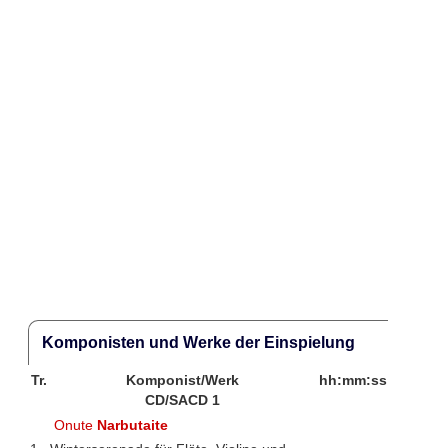
Komponisten und Werke der Einspielung
Tr.
Komponist/Werk
hh:mm:ss
CD/SACD 1
Onute
Narbutaite