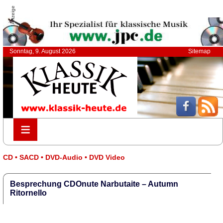
Anzeige
Sonntag, 9. August 2026
Sitemap
≡
≡
CD • SACD • DVD-Audio • DVD Video
Besprechung CDOnute Narbutaite – Autumn
Ritornello