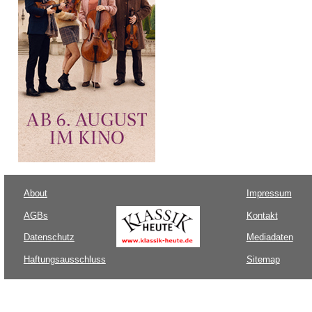
About
Impressum
AGBs
Kontakt
Datenschutz
Mediadaten
Haftungsausschluss
Sitemap