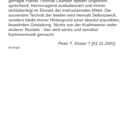
gefragte Pianist Thomas Leander spielen ungemein
sprechend, hervorragend ausbalanciert und immer
wohlüberlegt im Einsatz der instrumentalen Mittel. Die
souveräne Technik der beiden wird niemals Selbstzweck,
sondern bleibt immer Hintergrund einer absolut plausiblen,
fesselnden Gestaltung. Nichts von der Kraftmeierei vieler
anderer Rezitals - hier wird seriös und sensibel
Kammermusik gemacht.
Peter T. Köster † [01.11.2001]
Anzeige