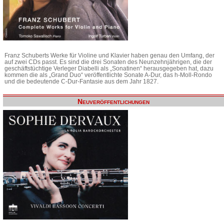
Franz Schuberts Werke für Violine und Klavier haben genau den Umfang, der
auf zwei CDs passt. Es sind die drei Sonaten des Neunzehnjährigen, die der
geschäftstüchtige Verleger Diabelli als „Sonatinen“ herausgegeben hat, dazu
kommen die als „Grand Duo“ veröffentlichte Sonate A-Dur, das h-Moll-Rondo
und die bedeutende C-Dur-Fantasie aus dem Jahr 1827.
Neuveröffentlichungen