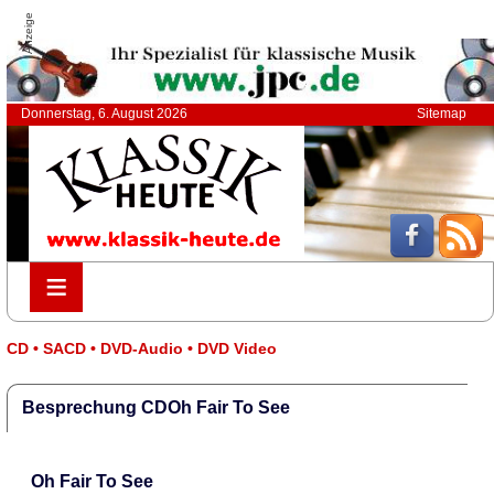
Anzeige
Donnerstag, 6. August 2026
Sitemap
≡
≡
CD • SACD • DVD-Audio • DVD Video
Besprechung CDOh Fair To See
Oh Fair To See