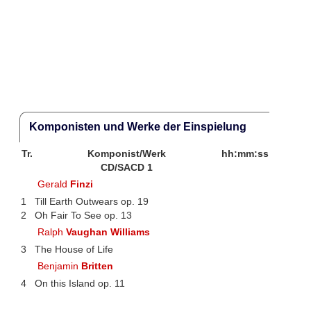
Komponisten und Werke der Einspielung
Tr.
Komponist/Werk
hh:mm:ss
CD/SACD 1
Gerald
Finzi
1
Till Earth Outwears op. 19
2
Oh Fair To See op. 13
Ralph
Vaughan Williams
3
The House of Life
Benjamin
Britten
4
On this Island op. 11