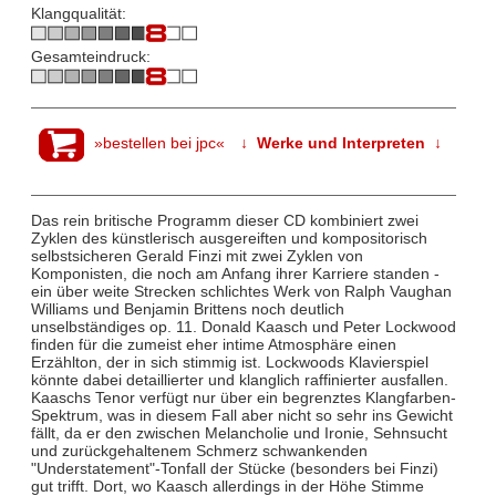
Klangqualität:
Gesamteindruck:
»bestellen bei jpc«
↓ Werke und Interpreten ↓
Das rein britische Programm dieser CD kombiniert zwei
Zyklen des künstlerisch ausgereiften und kompositorisch
selbstsicheren Gerald Finzi mit zwei Zyklen von
Komponisten, die noch am Anfang ihrer Karriere standen -
ein über weite Strecken schlichtes Werk von Ralph Vaughan
Williams und Benjamin Brittens noch deutlich
unselbständiges op. 11. Donald Kaasch und Peter Lockwood
finden für die zumeist eher intime Atmosphäre einen
Erzählton, der in sich stimmig ist. Lockwoods Klavierspiel
könnte dabei detaillierter und klanglich raffinierter ausfallen.
Kaaschs Tenor verfügt nur über ein begrenztes Klangfarben-
Spektrum, was in diesem Fall aber nicht so sehr ins Gewicht
fällt, da er den zwischen Melancholie und Ironie, Sehnsucht
und zurückgehaltenem Schmerz schwankenden
"Understatement"-Tonfall der Stücke (besonders bei Finzi)
gut trifft. Dort, wo Kaasch allerdings in der Höhe Stimme