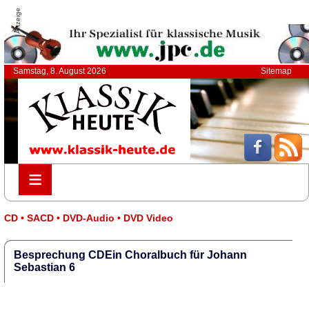
Anzeige
Samstag, 8. August 2026
Sitemap
≡
≡
CD • SACD • DVD-Audio • DVD Video
Besprechung CDEin Choralbuch für Johann
Sebastian 6