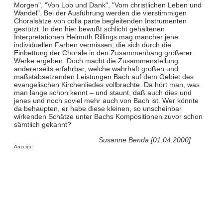
Morgen", "Von Lob und Dank", "Vom christlichen Leben und
Wandel". Bei der Ausführung werden die vierstimmigen
Choralsätze von colla parte begleitenden Instrumenten
gestützt. In den hier bewußt schlicht gehaltenen
Interpretationen Helmuth Rillings mag mancher jene
individuellen Farben vermissen, die sich durch die
Einbettung der Choräle in den Zusammenhang größerer
Werke ergeben. Doch macht die Zusammenstellung
andererseits erfahrbar, welche wahrhaft großen und
maßstabsetzenden Leistungen Bach auf dem Gebiet des
evangelischen Kirchenliedes vollbrachte. Da hört man, was
man lange schon kennt – und staunt, daß auch dies und
jenes und noch soviel mehr auch von Bach ist. Wer könnte
da behaupten, er habe diese kleinen, so unscheinbar
wirkenden Schätze unter Bachs Kompositionen zuvor schon
sämtlich gekannt?
Susanne Benda [01.04.2000]
Anzeige