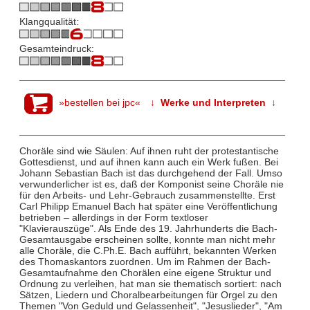
Klangqualität:
Gesamteindruck:
»bestellen bei jpc«
↓ Werke und Interpreten ↓
Choräle sind wie Säulen: Auf ihnen ruht der protestantische
Gottesdienst, und auf ihnen kann auch ein Werk fußen. Bei
Johann Sebastian Bach ist das durchgehend der Fall. Umso
verwunderlicher ist es, daß der Komponist seine Choräle nie
für den Arbeits- und Lehr-Gebrauch zusammenstellte. Erst
Carl Philipp Emanuel Bach hat später eine Veröffentlichung
betrieben – allerdings in der Form textloser
"Klavierauszüge". Als Ende des 19. Jahrhunderts die Bach-
Gesamtausgabe erscheinen sollte, konnte man nicht mehr
alle Choräle, die C.Ph.E. Bach aufführt, bekannten Werken
des Thomaskantors zuordnen. Um im Rahmen der Bach-
Gesamtaufnahme den Chorälen eine eigene Struktur und
Ordnung zu verleihen, hat man sie thematisch sortiert: nach
Sätzen, Liedern und Choralbearbeitungen für Orgel zu den
Themen "Von Geduld und Gelassenheit", "Jesuslieder", "Am