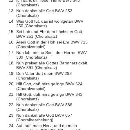
12
Ich dank dir, lieber Herre BWV 348
(Choralsatz)
13
Nun danket alle Gott BWV 252
(Choralsatz)
14
Was Gott tut, das ist wohlgetan BWV
250 (Choralsatz)
15
Sei Lob und Ehr dem höchsten Gott
BWV 251 (Choralsatz)
16
Allein Gott in der Höh sei Ehr BWV 715
(Choralvorspiel)
17
Nun lob, meine Seel, den Herren BWV
389 (Choralsatz)
18
Nun preiset alle Gottes Barmherzigkeit
BWV 391 (Choralsatz)
19
Den Vater dort oben BWV 292
(Choralsatz)
20
Hilf Gott, daß mirs gelinge BWV 624
(Choralvorspiel)
21
Hilf Gott, daß mirs gelinge BWV 343
(Choralsatz)
22
Nun danket alle Gott BWV 386
(Choralsatz)
23
Nun danket alle Gott BWV 657
(Choralbearbeitung)
24
Auf, auf, mein Herz, und du mein