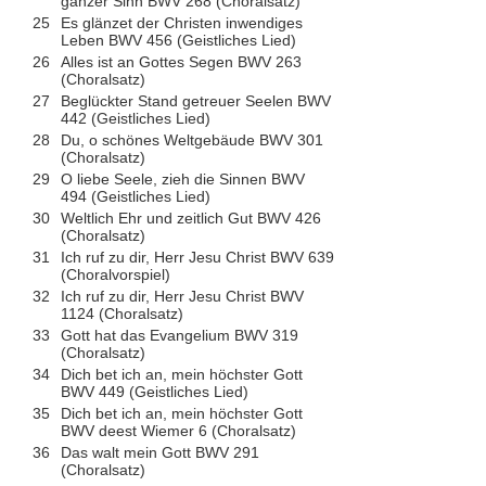
ganzer Sinn BWV 268 (Choralsatz)
25
Es glänzet der Christen inwendiges
Leben BWV 456 (Geistliches Lied)
26
Alles ist an Gottes Segen BWV 263
(Choralsatz)
27
Beglückter Stand getreuer Seelen BWV
442 (Geistliches Lied)
28
Du, o schönes Weltgebäude BWV 301
(Choralsatz)
29
O liebe Seele, zieh die Sinnen BWV
494 (Geistliches Lied)
30
Weltlich Ehr und zeitlich Gut BWV 426
(Choralsatz)
31
Ich ruf zu dir, Herr Jesu Christ BWV 639
(Choralvorspiel)
32
Ich ruf zu dir, Herr Jesu Christ BWV
1124 (Choralsatz)
33
Gott hat das Evangelium BWV 319
(Choralsatz)
34
Dich bet ich an, mein höchster Gott
BWV 449 (Geistliches Lied)
35
Dich bet ich an, mein höchster Gott
BWV deest Wiemer 6 (Choralsatz)
36
Das walt mein Gott BWV 291
(Choralsatz)