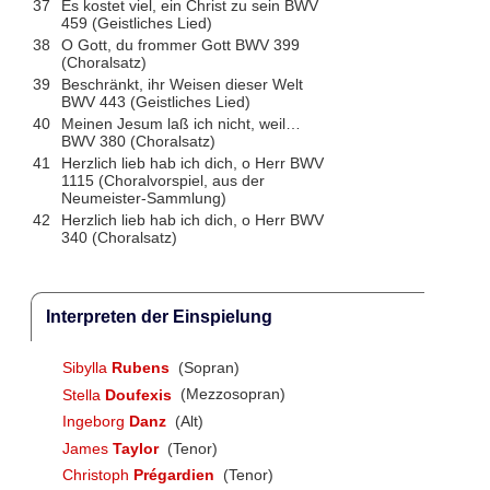
37
Es kostet viel, ein Christ zu sein BWV
459 (Geistliches Lied)
38
O Gott, du frommer Gott BWV 399
(Choralsatz)
39
Beschränkt, ihr Weisen dieser Welt
BWV 443 (Geistliches Lied)
40
Meinen Jesum laß ich nicht, weil…
BWV 380 (Choralsatz)
41
Herzlich lieb hab ich dich, o Herr BWV
1115 (Choralvorspiel, aus der
Neumeister-Sammlung)
42
Herzlich lieb hab ich dich, o Herr BWV
340 (Choralsatz)
Interpreten der Einspielung
Sibylla
Rubens
(Sopran)
Stella
Doufexis
(Mezzosopran)
Ingeborg
Danz
(Alt)
James
Taylor
(Tenor)
Christoph
Prégardien
(Tenor)