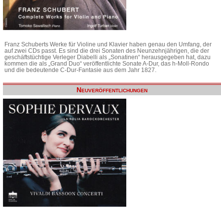
Franz Schuberts Werke für Violine und Klavier haben genau den Umfang, der
auf zwei CDs passt. Es sind die drei Sonaten des Neunzehnjährigen, die der
geschäftstüchtige Verleger Diabelli als „Sonatinen“ herausgegeben hat, dazu
kommen die als „Grand Duo“ veröffentlichte Sonate A-Dur, das h-Moll-Rondo
und die bedeutende C-Dur-Fantasie aus dem Jahr 1827.
Neuveröffentlichungen