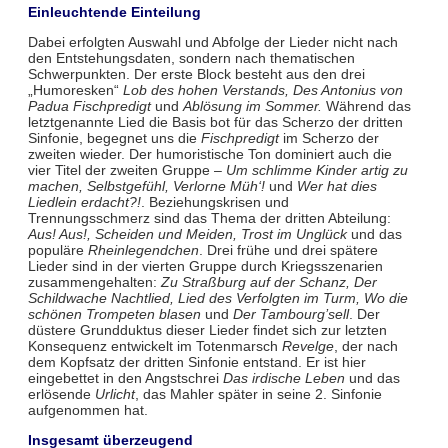
Einleuchtende Einteilung
Dabei erfolgten Auswahl und Abfolge der Lieder nicht nach
den Entstehungsdaten, sondern nach thematischen
Schwerpunkten. Der erste Block besteht aus den drei
„Humoresken“
Lob des hohen Verstands, Des Antonius von
Padua Fischpredigt
und
Ablösung im Sommer.
Während das
letztgenannte Lied die Basis bot für das Scherzo der dritten
Sinfonie, begegnet uns die
Fischpredigt
im Scherzo der
zweiten wieder. Der humoristische Ton dominiert auch die
vier Titel der zweiten Gruppe –
Um schlimme Kinder artig zu
machen, Selbstgefühl, Verlorne Müh‘!
und
Wer hat dies
Liedlein erdacht?!
. Beziehungskrisen und
Trennungsschmerz sind das Thema der dritten Abteilung:
Aus! Aus!, Scheiden und Meiden, Trost im Unglück
und das
populäre
Rheinlegendchen
. Drei frühe und drei spätere
Lieder sind in der vierten Gruppe durch Kriegsszenarien
zusammengehalten:
Zu Straßburg auf der Schanz, Der
Schildwache Nachtlied, Lied des Verfolgten im Turm, Wo die
schönen Trompeten blasen
und
Der Tambourg’sell
. Der
düstere Grundduktus dieser Lieder findet sich zur letzten
Konsequenz entwickelt im Totenmarsch
Revelge
, der nach
dem Kopfsatz der dritten Sinfonie entstand. Er ist hier
eingebettet in den Angstschrei
Das irdische Leben
und das
erlösende
Urlicht
, das Mahler später in seine 2. Sinfonie
aufgenommen hat.
Insgesamt überzeugend