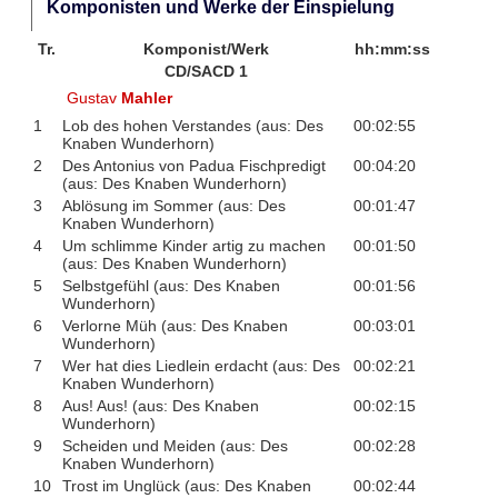
Komponisten und Werke der Einspielung
Tr.
Komponist/Werk
hh:mm:ss
CD/SACD 1
Gustav
Mahler
1
Lob des hohen Verstandes (aus: Des
00:02:55
Knaben Wunderhorn)
2
Des Antonius von Padua Fischpredigt
00:04:20
(aus: Des Knaben Wunderhorn)
3
Ablösung im Sommer (aus: Des
00:01:47
Knaben Wunderhorn)
4
Um schlimme Kinder artig zu machen
00:01:50
(aus: Des Knaben Wunderhorn)
5
Selbstgefühl (aus: Des Knaben
00:01:56
Wunderhorn)
6
Verlorne Müh (aus: Des Knaben
00:03:01
Wunderhorn)
7
Wer hat dies Liedlein erdacht (aus: Des
00:02:21
Knaben Wunderhorn)
8
Aus! Aus! (aus: Des Knaben
00:02:15
Wunderhorn)
9
Scheiden und Meiden (aus: Des
00:02:28
Knaben Wunderhorn)
10
Trost im Unglück (aus: Des Knaben
00:02:44