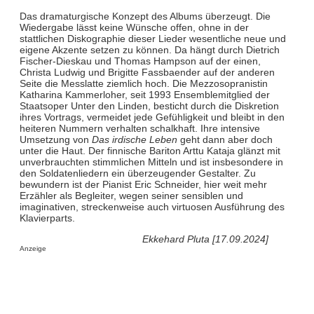
Das dramaturgische Konzept des Albums überzeugt. Die
Wiedergabe lässt keine Wünsche offen, ohne in der
stattlichen Diskographie dieser Lieder wesentliche neue und
eigene Akzente setzen zu können. Da hängt durch Dietrich
Fischer-Dieskau und Thomas Hampson auf der einen,
Christa Ludwig und Brigitte Fassbaender auf der anderen
Seite die Messlatte ziemlich hoch. Die Mezzosopranistin
Katharina Kammerloher, seit 1993 Ensemblemitglied der
Staatsoper Unter den Linden, besticht durch die Diskretion
ihres Vortrags, vermeidet jede Gefühligkeit und bleibt in den
heiteren Nummern verhalten schalkhaft. Ihre intensive
Umsetzung von
Das irdische Leben
geht dann aber doch
unter die Haut. Der finnische Bariton Arttu Kataja glänzt mit
unverbrauchten stimmlichen Mitteln und ist insbesondere in
den Soldatenliedern ein überzeugender Gestalter. Zu
bewundern ist der Pianist Eric Schneider, hier weit mehr
Erzähler als Begleiter, wegen seiner sensiblen und
imaginativen, streckenweise auch virtuosen Ausführung des
Klavierparts.
Ekkehard Pluta [17.09.2024]
Anzeige