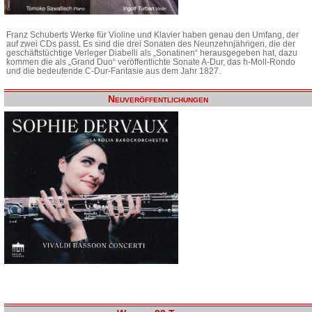
Franz Schuberts Werke für Violine und Klavier haben genau den Umfang, der
auf zwei CDs passt. Es sind die drei Sonaten des Neunzehnjährigen, die der
geschäftstüchtige Verleger Diabelli als „Sonatinen“ herausgegeben hat, dazu
kommen die als „Grand Duo“ veröffentlichte Sonate A-Dur, das h-Moll-Rondo
und die bedeutende C-Dur-Fantasie aus dem Jahr 1827.
Neuveröffentlichungen