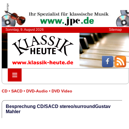
Anzeige
Sonntag, 9. August 2026
Sitemap
≡
≡
CD • SACD • DVD-Audio • DVD Video
Besprechung CD/SACD stereo/surroundGustav
Mahler