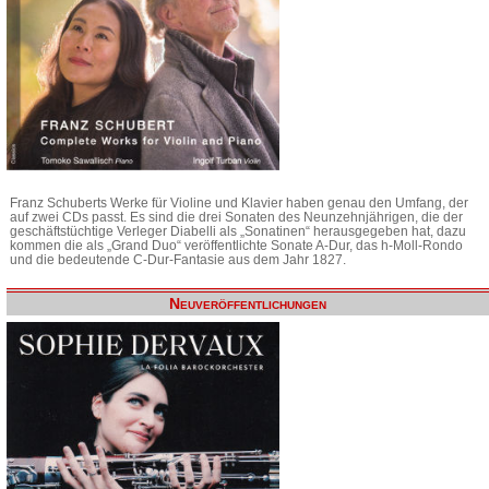
Franz Schuberts Werke für Violine und Klavier haben genau den Umfang, der
auf zwei CDs passt. Es sind die drei Sonaten des Neunzehnjährigen, die der
geschäftstüchtige Verleger Diabelli als „Sonatinen“ herausgegeben hat, dazu
kommen die als „Grand Duo“ veröffentlichte Sonate A-Dur, das h-Moll-Rondo
und die bedeutende C-Dur-Fantasie aus dem Jahr 1827.
Neuveröffentlichungen