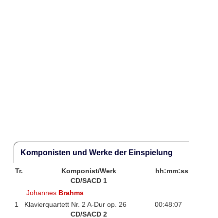
Komponisten und Werke der Einspielung
Tr.
Komponist/Werk
hh:mm:ss
CD/SACD 1
Johannes
Brahms
1
Klavierquartett Nr. 2 A-Dur op. 26
00:48:07
CD/SACD 2