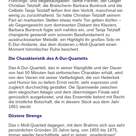
Führungs- und Begleitaufgaben. Seine Partner, der Geiger
Christian Tetzlaff, die Bratscherin Barbara Buntrock und die
Cellistin Tanja Tetzlaff ließen ihm den Vortritt, manchmal ein
wenig zu zurückhaltend. So hätte Christian Tetzlaff seinem
Part an markanten Stellen etwas mehr Ton geben dürfen –
als Gegengewicht zum dominanten Diskant des Klaviers.
Barbara Buntrock fügte sich nahtlos ein, und Tanja Tetzlaff
changierte gewandt vom sonoren Bassfundament zu
ausdrucksstarker Melodik: ein Highlight ihr großes Solo im
E-Dur-Andante, das dem düsteren c-Moll-Quartett einen
Moment himmlischer Ruhe beschert.
Die Charakteristik des A-Dur-Quartetts
Das A-Dur-Quartett, das in seiner Klangfülle und der Dauer
von fast 50 Minuten fast sinfonischen Charakter erhält, wird
von den Vieren mit seiner Vielfarbigkeit, die von Heiterkeit
und Humor bis zu tiefem Ernst reicht, sehr expressiv und
zugleich durchsichtig gestaltet. Die Spannweite zwischen
dem elegischen Adagio und dem übermütigen Finale wird
genüsslich ausgekostet, und das Ensemble betont mit Recht
die tröstliche Botschaft, die in diesem Stück aus dem Jahr
1861 steckt.
Düstere Strenge
Das c-Moll-Quartett dagegen, mit dem Brahms sich aus sehr
persönlichen Gründen 20 Jahre lang, von 1855 bis 1875,
immer wieder beschäftigte, wird in seiner „gnadenlosen“