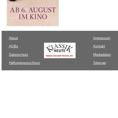
About
Impressum
AGBs
Kontakt
Datenschutz
Mediadaten
Haftungsausschluss
Sitemap