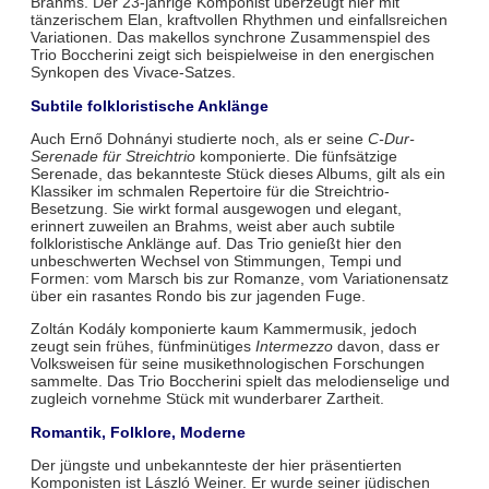
Brahms. Der 23-jährige Komponist überzeugt hier mit
tänzerischem Elan, kraftvollen Rhythmen und einfallsreichen
Variationen. Das makellos synchrone Zusammenspiel des
Trio Boccherini zeigt sich beispielweise in den energischen
Synkopen des Vivace-Satzes.
Subtile folkloristische Anklänge
Auch Ernő Dohnányi studierte noch, als er seine
C-Dur-
Serenade für Streichtrio
komponierte. Die fünfsätzige
Serenade, das bekannteste Stück dieses Albums, gilt als ein
Klassiker im schmalen Repertoire für die Streichtrio-
Besetzung. Sie wirkt formal ausgewogen und elegant,
erinnert zuweilen an Brahms, weist aber auch subtile
folkloristische Anklänge auf. Das Trio genießt hier den
unbeschwerten Wechsel von Stimmungen, Tempi und
Formen: vom Marsch bis zur Romanze, vom Variationensatz
über ein rasantes Rondo bis zur jagenden Fuge.
Zoltán Kodály komponierte kaum Kammermusik, jedoch
zeugt sein frühes, fünfminütiges
Intermezzo
davon, dass er
Volksweisen für seine musikethnologischen Forschungen
sammelte. Das Trio Boccherini spielt das melodienselige und
zugleich vornehme Stück mit wunderbarer Zartheit.
Romantik, Folklore, Moderne
Der jüngste und unbekannteste der hier präsentierten
Komponisten ist László Weiner. Er wurde seiner jüdischen