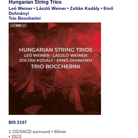
Hungarian String Trios
Leó Weiner • László Weiner • Zoltán Kodály • Ernő
Dohnányi
Trio Boccherini
BIS 2107
1 CD/SACD surround • 66min
• 2023