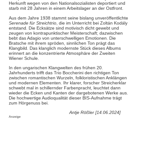
Herkunft wegen von den Nationalsozialisten deportiert und
starb mit 28 Jahren in einem Arbeitslager an der Ostfront.
Aus dem Jahre 1938 stammt seine bislang unveröffentlichte
Serenade für Streichtrio
, die im Unterricht bei Zoltán Kodály
entstand. Die Ecksätze sind motivisch dicht gewebt und
zeugen von kontrapunktischer Meisterschaft; dazwischen
bebt das Adagio von unterschwelligen Emotionen. Die
Bratsche mit ihrem spröden, sinnlichen Ton prägt das
Klangbild. Das klanglich modernste Stück dieses Albums
erinnert an die konzentrierte Atmosphäre der Zweiten
Wiener Schule.
In den ungarischen Klangwelten des frühen 20.
Jahrhunderts trifft das Trio Boccherini den richtigen Ton
zwischen romantischen Wurzeln, folkloristischen Anklängen
und modernen Elementen. Ihr klarer, forscher Streicherklar
schwebt mal in schillernder Farbenpracht, leuchtet dann
wieder die Ecken und Kanten der dargebotenen Werke aus.
Die hochwertige Audioqualität dieser BIS-Aufnahme trägt
zum Hörgenuss bei.
Antje Rößler [14.06.2024]
Anzeige