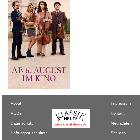
About
Impressum
AGBs
Kontakt
Datenschutz
Mediadaten
Haftungsausschluss
Sitemap