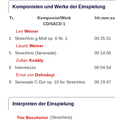
Komponisten und Werke der Einspielung
Tr.
Komponist/Werk
hh:mm:ss
CD/SACD 1
Leó
Weiner
1
Streichtrio g-Moll op. 6 Nr. 1
00:25:31
László
Weiner
5
Streichtrio (Serenade)
00:14:06
Zoltán
Kodály
8
Intermezzo
00:04:54
Ernst von
Dohnányi
9
Serenade C-Dur op. 10 für Streichtrio
00:19:47
Interpreten der Einspielung
Trio Boccherini
(Streichtrio)