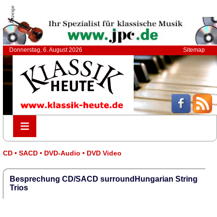
Anzeige
Donnerstag, 6. August 2026
Sitemap
≡
≡
CD • SACD • DVD-Audio • DVD Video
Besprechung CD/SACD surroundHungarian String
Trios