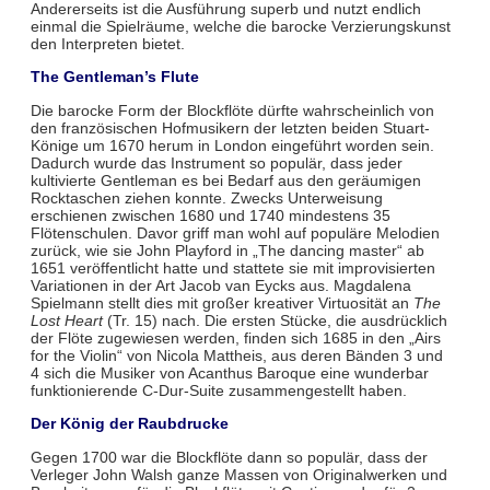
Andererseits ist die Ausführung superb und nutzt endlich
einmal die Spielräume, welche die barocke Verzierungskunst
den Interpreten bietet.
The Gentleman’s Flute
Die barocke Form der Blockflöte dürfte wahrscheinlich von
den französischen Hofmusikern der letzten beiden Stuart-
Könige um 1670 herum in London eingeführt worden sein.
Dadurch wurde das Instrument so populär, dass jeder
kultivierte Gentleman es bei Bedarf aus den geräumigen
Rocktaschen ziehen konnte. Zwecks Unterweisung
erschienen zwischen 1680 und 1740 mindestens 35
Flötenschulen. Davor griff man wohl auf populäre Melodien
zurück, wie sie John Playford in „The dancing master“ ab
1651 veröffentlicht hatte und stattete sie mit improvisierten
Variationen in der Art Jacob van Eycks aus. Magdalena
Spielmann stellt dies mit großer kreativer Virtuosität an
The
Lost Heart
(Tr. 15) nach. Die ersten Stücke, die ausdrücklich
der Flöte zugewiesen werden, finden sich 1685 in den „Airs
for the Violin“ von Nicola Mattheis, aus deren Bänden 3 und
4 sich die Musiker von Acanthus Baroque eine wunderbar
funktionierende C-Dur-Suite zusammengestellt haben.
Der König der Raubdrucke
Gegen 1700 war die Blockflöte dann so populär, dass der
Verleger John Walsh ganze Massen von Originalwerken und