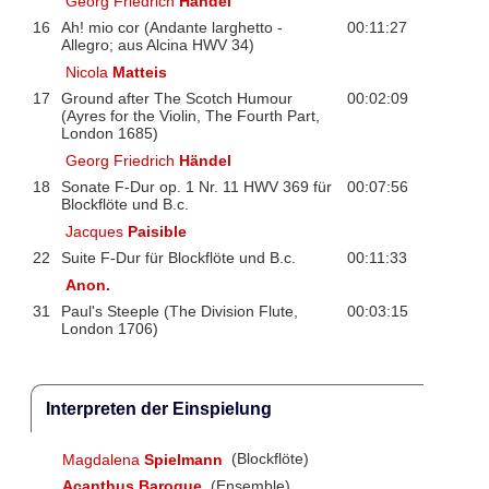
Georg Friedrich
Händel
16
Ah! mio cor (Andante larghetto -
00:11:27
Allegro; aus Alcina HWV 34)
Nicola
Matteis
17
Ground after The Scotch Humour
00:02:09
(Ayres for the Violin, The Fourth Part,
London 1685)
Georg Friedrich
Händel
18
Sonate F-Dur op. 1 Nr. 11 HWV 369 für
00:07:56
Blockflöte und B.c.
Jacques
Paisible
22
Suite F-Dur für Blockflöte und B.c.
00:11:33
Anon.
31
Paul's Steeple (The Division Flute,
00:03:15
London 1706)
Interpreten der Einspielung
Magdalena
Spielmann
(Blockflöte)
Acanthus Baroque
(Ensemble)