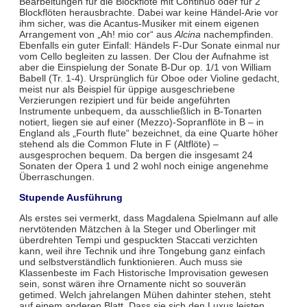
Bearbeitungen für die Blockflöte mit Continuo oder für 2
Blockflöten herausbrachte. Dabei war keine Händel-Arie vor
ihm sicher, was die Acantus-Musiker mit einem eigenen
Arrangement von „Ah! mio cor“ aus
Alcina
nachempfinden.
Ebenfalls ein guter Einfall: Händels F-Dur Sonate einmal nur
vom Cello begleiten zu lassen. Der Clou der Aufnahme ist
aber die Einspielung der Sonate B-Dur op. 1/1 von William
Babell (Tr. 1-4). Ursprünglich für Oboe oder Violine gedacht,
meist nur als Beispiel für üppige ausgeschriebene
Verzierungen rezipiert und für beide angeführten
Instrumente unbequem, da ausschließlich in B-Tonarten
notiert, liegen sie auf einer (Mezzo)-Sopranflöte in B – in
England als „Fourth flute“ bezeichnet, da eine Quarte höher
stehend als die Common Flute in F (Altflöte) –
ausgesprochen bequem. Da bergen die insgesamt 24
Sonaten der Opera 1 und 2 wohl noch einige angenehme
Überraschungen.
Stupende Ausführung
Als erstes sei vermerkt, dass Magdalena Spielmann auf alle
nervtötenden Mätzchen à la Steger und Oberlinger mit
überdrehten Tempi und gespuckten Staccati verzichten
kann, weil ihre Technik und ihre Tongebung ganz einfach
und selbstverständlich funktionieren. Auch muss sie
Klassenbeste im Fach Historische Improvisation gewesen
sein, sonst wären ihre Ornamente nicht so souverän
getimed. Welch jahrelangen Mühen dahinter stehen, steht
auf einem anderen Blatt. Dass sie sich den Luxus leisten