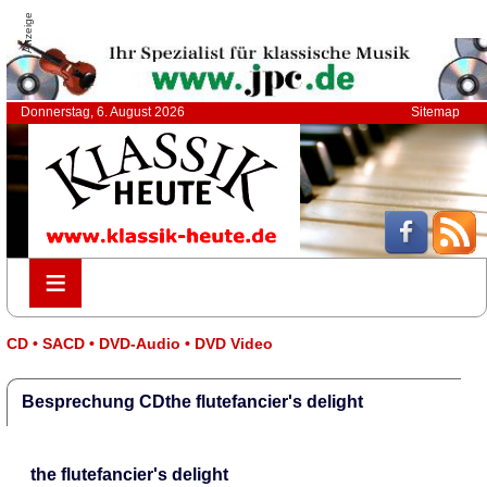
Anzeige
Donnerstag, 6. August 2026
Sitemap
≡
≡
CD • SACD • DVD-Audio • DVD Video
Besprechung CDthe flutefancier's delight
the flutefancier's delight