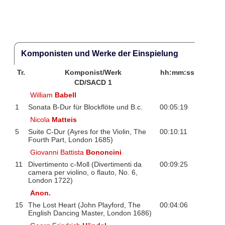
Komponisten und Werke der Einspielung
Tr.
Komponist/Werk
hh:mm:ss
CD/SACD 1
William
Babell
1
Sonata B-Dur für Blockflöte und B.c.
00:05:19
Nicola
Matteis
5
Suite C-Dur (Ayres for the Violin, The
00:10:11
Fourth Part, London 1685)
Giovanni Battista
Bononcini
11
Divertimento c-Moll (Divertimenti da
00:09:25
camera per violino, o flauto, No. 6,
London 1722)
Anon.
15
The Lost Heart (John Playford, The
00:04:06
English Dancing Master, London 1686)