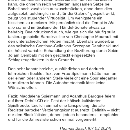
kann, die ohnehin reich verzierten langsamen Sätze bei
Babell noch zusätzlich auszuschmücken, ohne dass dies
aufgesetzt, aufdringlich und „für die Galerie“ gespielt wirkt,
zeugt von stupender Virtuosität. Um wenigstens ein
bisschen zu meckern: Mir persönlich sind die Tempi in
Ah!
mio cor
und im Siciliano der Händel-Sonate etwas zu
behäbig. Beeindruckend auch, wie gut sich die häufig sulla
tastiera gespielte Barockvioline von Christophe Mourault mit
den unterschiedlichen Flöten mischt. Ebenfalls wunderbar
das solistische Continuo-Cello von Szczepan Dembinski und
die höchst variable Behandlung der Bezifferung durch Sobin
Jo am Cembalo mit den geschickt eingesetzten
Schlagzeugeffekten in den Grounds.
Den sehr kenntnisreiche, ausführlichen und dadurch
lehrreichen Booklet-Text von Frau Spielmann hätte man an
der einen oder anderen Stelle vielleicht eine Spur eleganter
formulieren können. Die Aufnahmetechnik lässt keine
Wünsche offen.
Fazit: Magdalena Spielmann und Acanthus Baroque feiern
auf ihrer Debüt-CD ein Fest der höfisch-kultivierten
Spielfreude. Endlich einmal eine Einspielung, die alle
Register barocker Verzierungskunst ausreizt. Definitiv – nicht
nur den Blockflötisten, denen jedoch besonders – empfohlen
und für die Jahresliste schon einmal vorgemerkt.
Thomas Baack [07.03.2024]