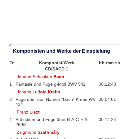
Komponisten und Werke der Einspielung
Tr.
Komponist/Werk
hh:mm:ss
CD/SACD 1
Johann Sebastian
Bach
1
Fantasie und Fuge g-Moll BWV 542
00:12:43
Johann Ludwig
Krebs
3
Fuge über den Namen "Bach" Krebs-WV
00:04:01
434
Franz
Liszt
4
Präludium und Fuge über B-A-C-H S
00:14:24
260/2
Zsigmond
Szathmáry