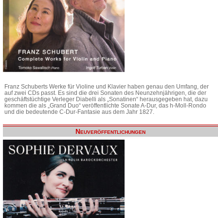
Franz Schuberts Werke für Violine und Klavier haben genau den Umfang, der
auf zwei CDs passt. Es sind die drei Sonaten des Neunzehnjährigen, die der
geschäftstüchtige Verleger Diabelli als „Sonatinen“ herausgegeben hat, dazu
kommen die als „Grand Duo“ veröffentlichte Sonate A-Dur, das h-Moll-Rondo
und die bedeutende C-Dur-Fantasie aus dem Jahr 1827.
Neuveröffentlichungen