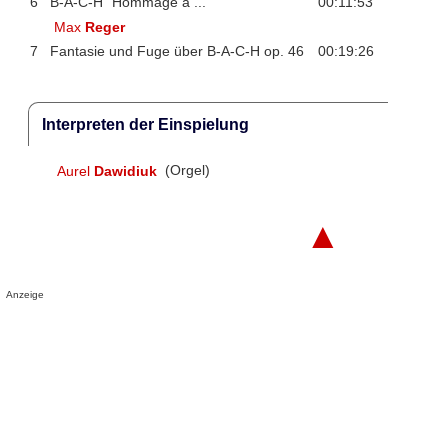
6
B-A-C-H "Hommage à ..."
00:11:53
Max
Reger
7
Fantasie und Fuge über B-A-C-H op. 46
00:19:26
Interpreten der Einspielung
Aurel
Dawidiuk
(Orgel)
▲
Anzeige