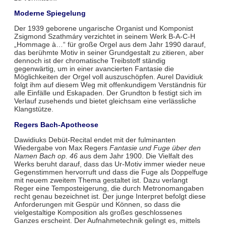
Moderne Spiegelung
Der 1939 geborene ungarische Organist und Komponist
Zsigmond Szathmáry verzichtet in seinem Werk B-A-C-H
„Hommage à…“ für große Orgel aus dem Jahr 1990 darauf,
das berühmte Motiv in seiner Grundgestalt zu zitieren, aber
dennoch ist der chromatische Treibstoff ständig
gegenwärtig, um in einer avancierten Fantasie die
Möglichkeiten der Orgel voll auszuschöpfen. Aurel Davidiuk
folgt ihm auf diesem Weg mit offenkundigem Verständnis für
alle Einfälle und Eskapaden. Der Grundton b festigt sich im
Verlauf zusehends und bietet gleichsam eine verlässliche
Klangstütze.
Regers Bach-Apotheose
Dawidiuks Debüt-Recital endet mit der fulminanten
Wiedergabe von Max Regers
Fantasie und Fuge über den
Namen Bach op. 46
aus dem Jahr 1900. Die Vielfalt des
Werks beruht darauf, dass das Ur-Motiv immer wieder neue
Gegenstimmen hervorruft und dass die Fuge als Doppelfuge
mit neuem zweitem Thema gestaltet ist. Dazu verlangt
Reger eine Temposteigerung, die durch Metronomangaben
recht genau bezeichnet ist. Der junge Interpret befolgt diese
Anforderungen mit Gespür und Können, so dass die
vielgestaltige Komposition als großes geschlossenes
Ganzes erscheint. Der Aufnahmetechnik gelingt es, mittels