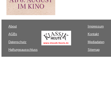
About
Impressum
AGBs
Kontakt
Datenschutz
Mediadaten
Haftungsausschluss
Sitemap