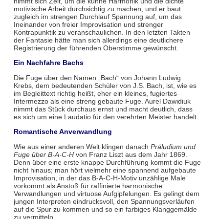
nimmt sich Zeit, um die kühne Harmonik und die dichte
motivische Arbeit durchsichtig zu machen, und er baut
zugleich im strengen Durchlauf Spannung auf, um das
Ineinander von freier Improvisation und strenger
Kontrapunktik zu veranschaulichen. In den letzten Takten
der Fantasie hätte man sich allerdings eine deutlichere
Registrierung der führenden Oberstimme gewünscht.
Ein Nachfahre Bachs
Die Fuge über den Namen „Bach“ von Johann Ludwig
Krebs, dem bedeutenden Schüler von J.S. Bach, ist, wie es
im Begleittext richtig heißt, eher ein kleines, fugiertes
Intermezzo als eine streng gebaute Fuge. Aurel Dawidiuk
nimmt das Stück durchaus ernst und macht deutlich, dass
es sich um eine Laudatio für den verehrten Meister handelt.
Romantische Anverwandlung
Wie aus einer anderen Welt klingen danach
Präludium und
Fuge über B-A-C-H
von Franz Liszt aus dem Jahr 1869.
Denn über eine erste knappe Durchführung kommt die Fuge
nicht hinaus; man hört vielmehr eine spannend aufgebaute
Improvisation, in der das B-A-C-H-Motiv unzählige Male
vorkommt als Anstoß für raffinierte harmonische
Verwandlungen und virtuose Aufgipfelungen. Es gelingt dem
jungen Interpreten eindrucksvoll, den Spannungsverläufen
auf die Spur zu kommen und so ein farbiges Klanggemälde
zu vermitteln.