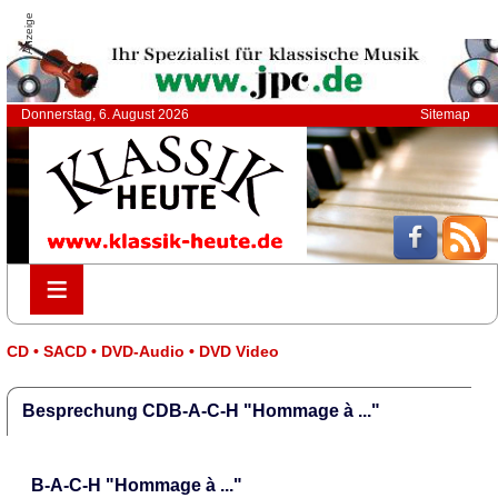
Anzeige
Donnerstag, 6. August 2026
Sitemap
≡
≡
CD • SACD • DVD-Audio • DVD Video
Besprechung CDB-A-C-H "Hommage à ..."
B-A-C-H "Hommage à ..."