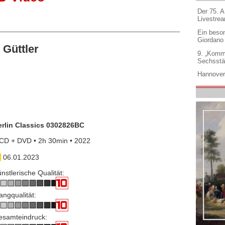
Der 75. 
Livestre
Ein beso
Giordano
Güttler
9. „Komm
Sechsstä
Hannover
erlin Classics 0302826BC
CD + DVD • 2h 30min • 2022
06.01.2023
nstlerische Qualität:
angqualität:
esamteindruck: