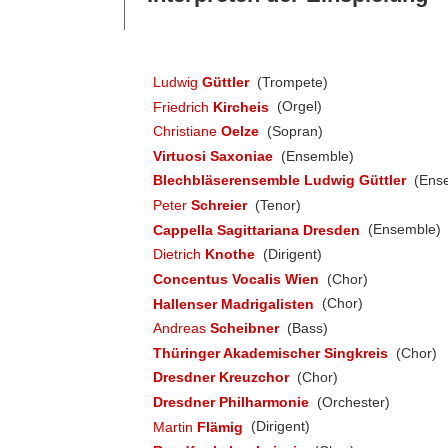
Ludwig
Güttler
(Trompete)
Friedrich
Kircheis
(Orgel)
Christiane
Oelze
(Sopran)
Virtuosi Saxoniae
(Ensemble)
Blechbläserensemble Ludwig Güttler
(Ens
Peter
Schreier
(Tenor)
Cappella Sagittariana Dresden
(Ensemble)
Dietrich
Knothe
(Dirigent)
Concentus Vocalis Wien
(Chor)
Hallenser Madrigalisten
(Chor)
Andreas
Scheibner
(Bass)
Thüringer Akademischer Singkreis
(Chor)
Dresdner Kreuzchor
(Chor)
Dresdner Philharmonie
(Orchester)
Martin
Flämig
(Dirigent)