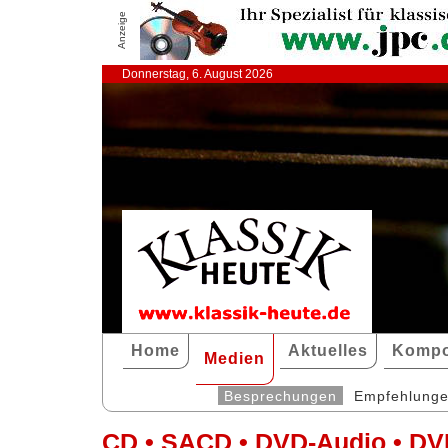
Anzeige
Donnerstag, 6. August 2026
Home
Aktuelles
Kompo
Medien
Besprechungen
Empfehlung
CD • SACD • DVD-Audio • DV