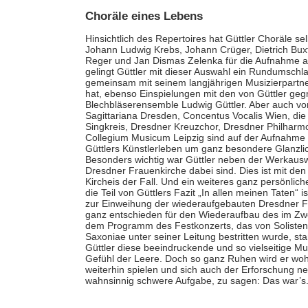
Choräle eines Lebens
Hinsichtlich des Repertoires hat Güttler Choräle s
Johann Ludwig Krebs, Johann Crüger, Dietrich Buxt
Reger und Jan Dismas Zelenka für die Aufnahme aus
gelingt Güttler mit dieser Auswahl ein Rundumschla
gemeinsam mit seinem langjährigen Musizierpartn
hat, ebenso Einspielungen mit den von Güttler ge
Blechbläserensemble Ludwig Güttler. Aber auch v
Sagittariana Dresden, Concentus Vocalis Wien, die
Singkreis, Dresdner Kreuzchor, Dresdner Philhar
Collegium Musicum Leipzig sind auf der Aufnahme 
Güttlers Künstlerleben um ganz besondere Glanzlic
Besonders wichtig war Güttler neben der Werkausw
Dresdner Frauenkirche dabei sind. Dies ist mit d
Kircheis der Fall. Und ein weiteres ganz persönlich
die Teil von Güttlers Fazit „In allen meinen Taten“ 
zur Einweihung der wiederaufgebauten Dresdner F
ganz entschieden für den Wiederaufbau des im Zwe
dem Programm des Festkonzerts, das von Solisten
Saxoniae unter seiner Leitung bestritten wurde, s
Güttler diese beeindruckende und so vielseitige Mus
Gefühl der Leere. Doch so ganz Ruhen wird er wohl 
weiterhin spielen und sich auch der Erforschung ne
wahnsinnig schwere Aufgabe, zu sagen: Das war’s.