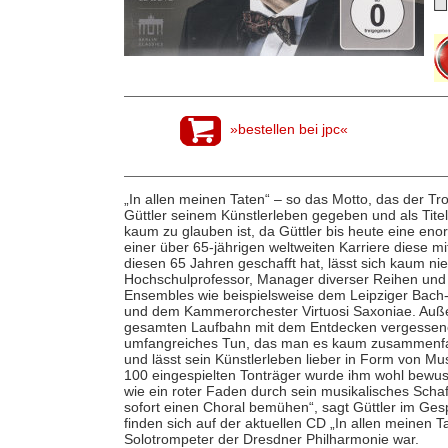
»bestellen bei jpc«
„In allen meinen Taten“ – so das Motto, das der T
Güttler seinem Künstlerleben gegeben und als Tite
kaum zu glauben ist, da Güttler bis heute eine enor
einer über 65-jährigen weltweiten Karriere diese 
diesen 65 Jahren geschafft hat, lässt sich kaum ni
Hochschulprofessor, Manager diverser Reihen und 
Ensembles wie beispielsweise dem Leipziger Bach
und dem Kammerorchester Virtuosi Saxoniae. Außer
gesamten Laufbahn mit dem Entdecken vergessene
umfangreiches Tun, das man es kaum zusammenfas
und lässt sein Künstlerleben lieber in Form von Mu
100 eingespielten Tonträger wurde ihm wohl bewuss
wie ein roter Faden durch sein musikalisches Sch
sofort einen Choral bemühen“, sagt Güttler im Ges
finden sich auf der aktuellen CD „In allen meinen T
Solotrompeter der Dresdner Philharmonie war.