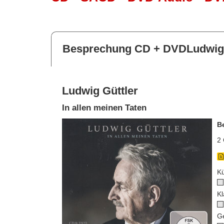
Besprechung CD + DVDLudwig 
Ludwig Güttler
In allen meinen Taten
B
2 
Kü
Kl
G