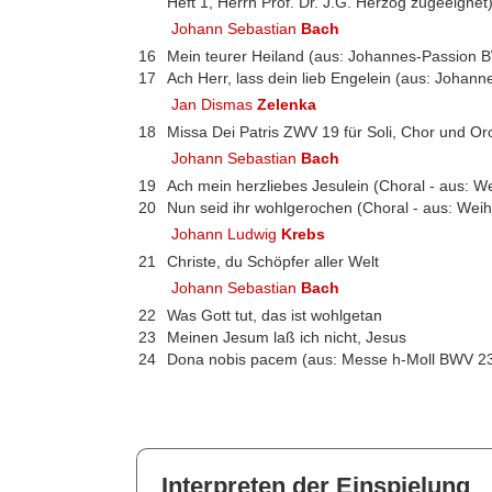
Heft 1, Herrn Prof. Dr. J.G. Herzog zugeeignet
Johann Sebastian
Bach
16
Mein teurer Heiland (aus: Johannes-Passion 
17
Ach Herr, lass dein lieb Engelein (aus: Joha
Jan Dismas
Zelenka
18
Missa Dei Patris ZWV 19 für Soli, Chor und Or
Johann Sebastian
Bach
19
Ach mein herzliebes Jesulein (Choral - aus: 
20
Nun seid ihr wohlgerochen (Choral - aus: We
Johann Ludwig
Krebs
21
Christe, du Schöpfer aller Welt
Johann Sebastian
Bach
22
Was Gott tut, das ist wohlgetan
23
Meinen Jesum laß ich nicht, Jesus
24
Dona nobis pacem (aus: Messe h-Moll BWV 2
Interpreten der Einspielung