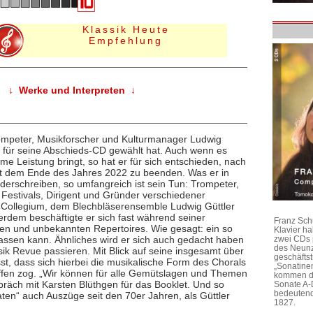
Klassik Heute
Empfehlung
↓ Werke und Interpreten ↓
rompeter, Musikforscher und Kulturmanager Ludwig
l für seine Abschieds-CD gewählt hat. Auch wenn es
me Leistung bringt, so hat er für sich entschieden, nach
mit dem Ende des Jahres 2022 zu beenden. Was er in
ederschreiben, so umfangreich ist sein Tun: Trompeter,
Festivals, Dirigent und Gründer verschiedener
-Collegium, dem Blechbläserensemble Ludwig Güttler
dem beschäftigte er sich fast während seiner
Franz Sch
n und unbekannten Repertoires. Wie gesagt: ein so
Klavier h
sen kann. Ähnliches wird er sich auch gedacht haben
zwei CDs 
des Neunz
sik Revue passieren. Mit Blick auf seine insgesamt über
geschäftst
t, dass sich hierbei die musikalische Form des Chorals
„Sonatine
affen zog. „Wir können für alle Gemütslagen und Themen
kommen di
präch mit Karsten Blüthgen für das Booklet. Und so
Sonate A-
bedeutend
aten“ auch Auszüge seit den 70er Jahren, als Güttler
1827.