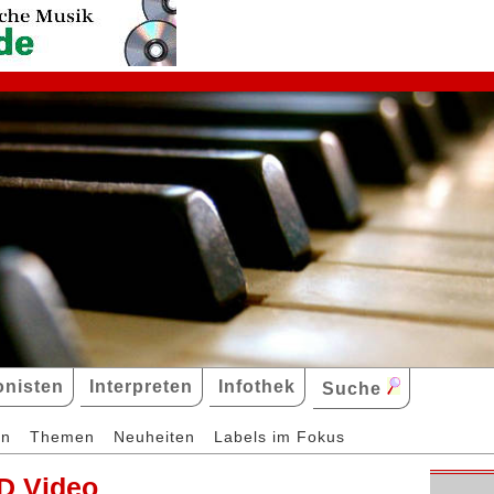
nisten
Interpreten
Infothek
Suche
en
Themen
Neuheiten
Labels im Fokus
D Video