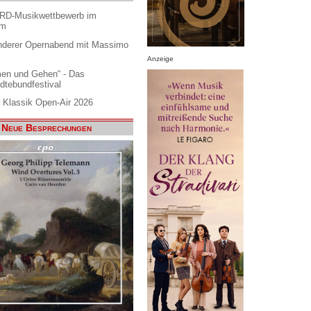
ARD-Musikwettbewerb im
am
nderer Opernabend mit Massimo
Anzeige
en und Gehen“ - Das
dtebundfestival
 Klassik Open-Air 2026
Neue Besprechungen