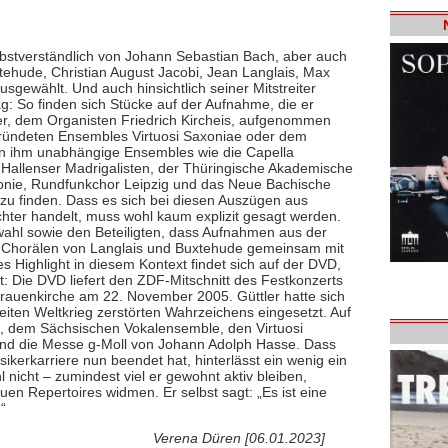
elbstverständlich von Johann Sebastian Bach, aber auch
ehude, Christian August Jacobi, Jean Langlais, Max
gewählt. Und auch hinsichtlich seiner Mitstreiter
g: So finden sich Stücke auf der Aufnahme, die er
er, dem Organisten Friedrich Kircheis, aufgenommen
gründeten Ensembles Virtuosi Saxoniae oder dem
on ihm unabhängige Ensembles wie die Capella
 Hallenser Madrigalisten, der Thüringische Akademische
monie, Rundfunkchor Leipzig und das Neue Bachische
zu finden. Dass es sich bei diesen Auszügen aus
hter handelt, muss wohl kaum explizit gesagt werden.
ahl sowie den Beteiligten, dass Aufnahmen aus der
en Chorälen von Langlais und Buxtehude gemeinsam mit
es Highlight in diesem Kontext findet sich auf der DVD,
ist: Die DVD liefert den ZDF-Mitschnitt des Festkonzerts
rauenkirche am 22. November 2005. Güttler hatte sich
iten Weltkrieg zerstörten Wahrzeichens eingesetzt. Auf
, dem Sächsischen Vokalensemble, den Virtuosi
tand die Messe g-Moll von Johann Adolph Hasse. Dass
ikerkarriere nun beendet hat, hinterlässt ein wenig ein
nicht – zumindest viel er gewohnt aktiv bleiben,
uen Repertoires widmen. Er selbst sagt: „Es ist eine
“
Verena Düren [06.01.2023]