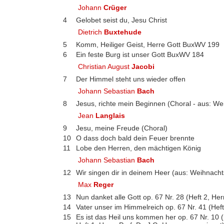
Johann
Crüger
4
Gelobet seist du, Jesu Christ
Dietrich
Buxtehude
5
Komm, Heiliger Geist, Herre Gott BuxWV 199
6
Ein feste Burg ist unser Gott BuxWV 184
Christian August
Jacobi
7
Der Himmel steht uns wieder offen
Johann Sebastian
Bach
8
Jesus, richte mein Beginnen (Choral - aus: W
Jean
Langlais
9
Jesu, meine Freude (Choral)
10
O dass doch bald dein Feuer brennte
11
Lobe den Herren, den mächtigen König
Johann Sebastian
Bach
12
Wir singen dir in deinem Heer (aus: Weihnac
Max
Reger
13
Nun danket alle Gott op. 67 Nr. 28 (Heft 2, He
14
Vater unser im Himmelreich op. 67 Nr. 41 (He
15
Es ist das Heil uns kommen her op. 67 Nr. 10 