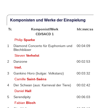
Komponisten und Werke der Einspielung
Tr.
Komponist/Werk
hh:mm:ss
CD/SACD 1
Philip
Sparke
1
Diamond Concerto für Euphonium und
00:04:09
Blechbläser
Steven
Verhelst
2
Danzone
00:02:53
trad.
3
Gankino Horo (bulgar. Volkstanz)
00:03:32
Camille
Saint-Saëns
4
Der Schwan (aus: Karneval der Tiere)
00:02:42
Daniel
Hall
5
Serendipity
00:06:03
Fabian
Bloch