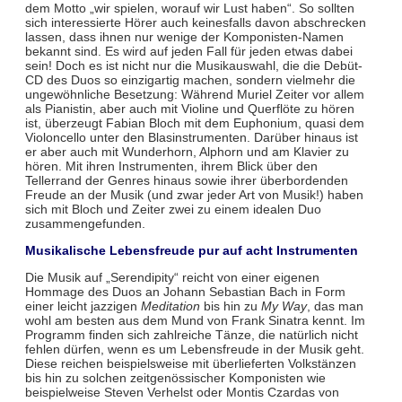
dem Motto „wir spielen, worauf wir Lust haben“. So sollten
sich interessierte Hörer auch keinesfalls davon abschrecken
lassen, dass ihnen nur wenige der Komponisten-Namen
bekannt sind. Es wird auf jeden Fall für jeden etwas dabei
sein! Doch es ist nicht nur die Musikauswahl, die die Debüt-
CD des Duos so einzigartig machen, sondern vielmehr die
ungewöhnliche Besetzung: Während Muriel Zeiter vor allem
als Pianistin, aber auch mit Violine und Querflöte zu hören
ist, überzeugt Fabian Bloch mit dem Euphonium, quasi dem
Violoncello unter den Blasinstrumenten. Darüber hinaus ist
er aber auch mit Wunderhorn, Alphorn und am Klavier zu
hören. Mit ihren Instrumenten, ihrem Blick über den
Tellerrand der Genres hinaus sowie ihrer überbordenden
Freude an der Musik (und zwar jeder Art von Musik!) haben
sich mit Bloch und Zeiter zwei zu einem idealen Duo
zusammengefunden.
Musikalische Lebensfreude pur auf acht Instrumenten
Die Musik auf „Serendipity“ reicht von einer eigenen
Hommage des Duos an Johann Sebastian Bach in Form
einer leicht jazzigen
Meditation
bis hin zu
My Way
, das man
wohl am besten aus dem Mund von Frank Sinatra kennt. Im
Programm finden sich zahlreiche Tänze, die natürlich nicht
fehlen dürfen, wenn es um Lebensfreude in der Musik geht.
Diese reichen beispielsweise mit überlieferten Volkstänzen
bis hin zu solchen zeitgenössischer Komponisten wie
beispielweise Steven Verhelst oder Montis Czardas von