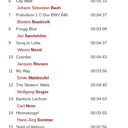
6
City Walk
00:05:10
Johann Sebastian
Bach
7
Präludium 1 C-Dur BWV 846
00:04:37
Øystein
Baadsvik
8
Fnugg Blue
00:03:08
Jan
Sandström
9
Song to Lotta
00:04:37
Vittorio
Monti
10
Czardas
00:04:43
Jacques
Revaux
11
My Way
00:03:56
Emile
Waldteufel
12
The Skaters' Waltz
00:04:40
Wolfgang
Sorger
13
Baritone Lechner
00:04:03
Carl
Hess
14
Heimatvogel
00:03:55
Hans-Jürg
Sommer
15
Spirit of Alphorn
00:02:56