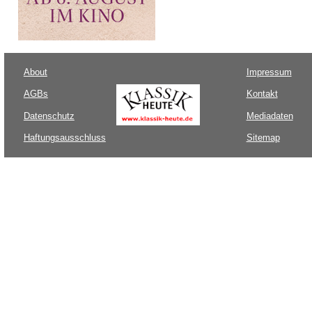
About
Impressum
AGBs
Kontakt
Datenschutz
Mediadaten
Haftungsausschluss
Sitemap