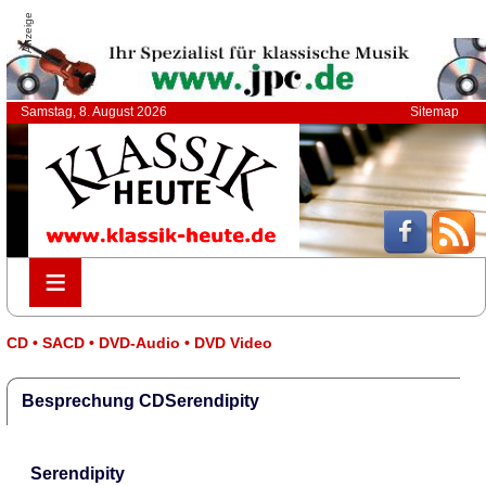
Anzeige
Samstag, 8. August 2026
Sitemap
≡
≡
CD • SACD • DVD-Audio • DVD Video
Besprechung CDSerendipity
Serendipity