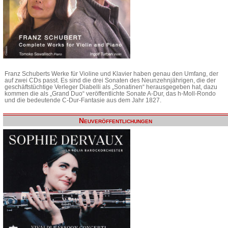
Franz Schuberts Werke für Violine und Klavier haben genau den Umfang, der
auf zwei CDs passt. Es sind die drei Sonaten des Neunzehnjährigen, die der
geschäftstüchtige Verleger Diabelli als „Sonatinen“ herausgegeben hat, dazu
kommen die als „Grand Duo“ veröffentlichte Sonate A-Dur, das h-Moll-Rondo
und die bedeutende C-Dur-Fantasie aus dem Jahr 1827.
Neuveröffentlichungen