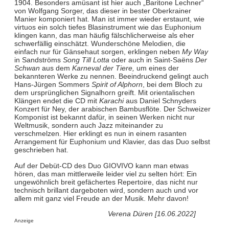
1904. Besonders amüsant ist hier auch „Baritone Lechner“
von Wolfgang Sorger, das dieser in bester Oberkrainer
Manier komponiert hat. Man ist immer wieder erstaunt, wie
virtuos ein solch tiefes Blasinstrument wie das Euphonium
klingen kann, das man häufig fälschlicherweise als eher
schwerfällig einschätzt. Wunderschöne Melodien, die
einfach nur für Gänsehaut sorgen, erklingen neben
My Way
in Sandströms
Song Till Lotta
oder auch in Saint-Saëns
Der
Schwan
aus dem
Karneval der Tiere,
um eines der
bekannteren Werke zu nennen. Beeindruckend gelingt auch
Hans-Jürgen Sommers
Spirit of Alphorn
, bei dem Bloch zu
dem ursprünglichen Signalhorn greift. Mit orientalischen
Klängen endet die CD mit
Karachi
aus Daniel Schnyders
Konzert für Ney, der arabischen Bambusflöte. Der Schweizer
Komponist ist bekannt dafür, in seinen Werken nicht nur
Weltmusik, sondern auch Jazz miteinander zu
verschmelzen. Hier erklingt es nun in einem rasanten
Arrangement für Euphonium und Klavier, das das Duo selbst
geschrieben hat.
Auf der Debüt-CD des Duo GIOVIVO kann man etwas
hören, das man mittlerweile leider viel zu selten hört: Ein
ungewöhnlich breit gefächertes Repertoire, das nicht nur
technisch brillant dargeboten wird, sondern auch und vor
allem mit ganz viel Freude an der Musik. Mehr davon!
Verena Düren [16.06.2022]
Anzeige