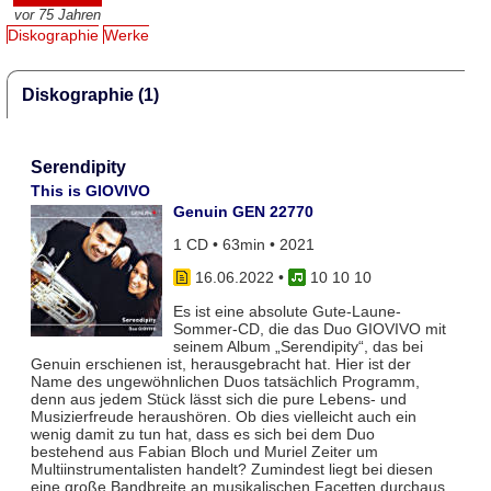
vor 75 Jahren
Diskographie
Werke
Diskographie (1)
Serendipity
This is GIOVIVO
Genuin GEN 22770
1 CD • 63min • 2021
16.06.2022
•
10 10 10
Es ist eine absolute Gute-Laune-
Sommer-CD, die das Duo GIOVIVO mit
seinem Album „Serendipity“, das bei
Genuin erschienen ist, herausgebracht hat. Hier ist der
Name des ungewöhnlichen Duos tatsächlich Programm,
denn aus jedem Stück lässt sich die pure Lebens- und
Musizierfreude heraushören. Ob dies vielleicht auch ein
wenig damit zu tun hat, dass es sich bei dem Duo
bestehend aus Fabian Bloch und Muriel Zeiter um
Multiinstrumentalisten handelt? Zumindest liegt bei diesen
eine große Bandbreite an musikalischen Facetten durchaus