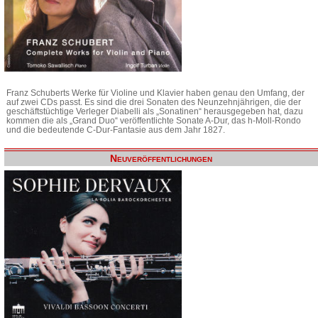
Franz Schuberts Werke für Violine und Klavier haben genau den Umfang, der
auf zwei CDs passt. Es sind die drei Sonaten des Neunzehnjährigen, die der
geschäftstüchtige Verleger Diabelli als „Sonatinen“ herausgegeben hat, dazu
kommen die als „Grand Duo“ veröffentlichte Sonate A-Dur, das h-Moll-Rondo
und die bedeutende C-Dur-Fantasie aus dem Jahr 1827.
Neuveröffentlichungen