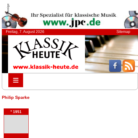
Anzeige
Freitag, 7. August 2026
Sitemap
≡
≡
Philip Sparke
* 1951