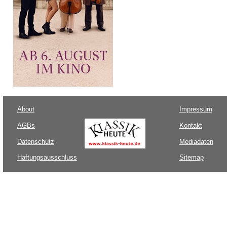
About
Impressum
AGBs
Kontakt
Datenschutz
Mediadaten
Haftungsausschluss
Sitemap