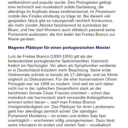
weltberühmt und populär wurde. Den Portugiesen gelingt
eine technisch wie musikalisch solide Darbietung, die
allerdings im Kopfsatz etwas eindimensional, im
Perpetuum
mobile
des Finales eindeutig zu träge ist. Bei diesem viel
gespielten Stück gibt es naturgemäß reichlich Konkurrenz,
die mehr zündet. Absolut faszinierend ist zumindest der
Blues; und hier darf Monteiro auch stilistisch passend seine
Portamenti auskosten, die ihm leider bei Freitas Branco zur
Manie geraten.
Mageres Plädoyer für einen portugiesischen Meister
Luís de Freitas Branco (1890-1955) gilt als der
bedeutendste portugiesische Spätromantiker, historisch
freilich ein Nachzügler. Vor allem als Symphoniker verdiente
er in Deutschland trotzdem mehr Beachtung. Seine erste
Violinsonate schrieb er bereits als 17-Jähriger, und sie führte
sogleich zu Diskussionen. Für die eher konservativen Ohren
Portugals war sie 1908 zu modern. Und weil sie sich dabei
nicht nur in der zyklischen Gesamtform stark an der
berühmten Sonate César Francks orientiert – schon das
melodisch wie harmonisch stark verwandte Anfangsthema
erinnert sofort daran –, warf man Freitas Branco
Uneigenständigkeit vor. Das Plädoyer für ihren Landsmann
geht hier allerdings ziemlich schief. Die ständigen
Portamenti Monteiros – im ersten und dritten Satz fast
unerträglich – erscheinen völlig unangemessen. Dazu lässt
seine Intonation im ersten und vierten Satz – musikalisch