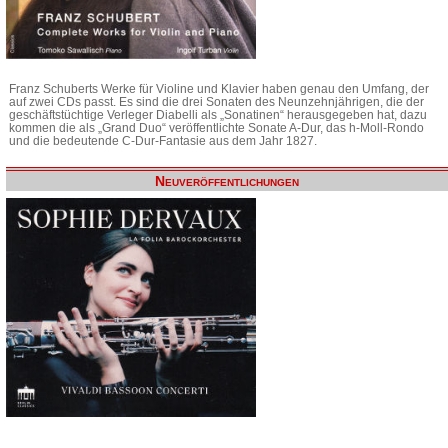
Franz Schuberts Werke für Violine und Klavier haben genau den Umfang, der
auf zwei CDs passt. Es sind die drei Sonaten des Neunzehnjährigen, die der
geschäftstüchtige Verleger Diabelli als „Sonatinen“ herausgegeben hat, dazu
kommen die als „Grand Duo“ veröffentlichte Sonate A-Dur, das h-Moll-Rondo
und die bedeutende C-Dur-Fantasie aus dem Jahr 1827.
Neuveröffentlichungen