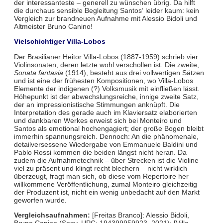
der interessanteste – generell zu wünschen übrig. Da hilft
die durchaus sensible Begleitung Santos‘ leider kaum: kein
Vergleich zur brandneuen Aufnahme mit Alessio Bidoli und
Altmeister Bruno Canino!
Vielschichtiger Villa-Lobos
Der Brasilianer Heitor Villa-Lobos (1887-1959) schrieb vier
Violinsonaten, deren letzte wohl verschollen ist. Die zweite,
Sonata fantasia
(1914), besteht aus drei vollwertigen Sätzen
und ist eine der frühesten Kompositionen, wo Villa-Lobos
Elemente der indigenen (?) Volksmusik mit einfließen lässt.
Höhepunkt ist der abwechslungsreiche, innige zweite Satz,
der an impressionistische Stimmungen anknüpft. Die
Interpretation des gerade auch im Klaviersatz elaborierten
und dankbaren Werkes erweist sich bei Monteiro und
Santos als emotional hochengagiert; der große Bogen bleibt
immerhin spannungsreich. Dennoch: An die phänomenale,
detailversessene Wiedergabe von Emmanuele Baldini und
Pablo Rossi kommen die beiden längst nicht heran. Da
zudem die Aufnahmetechnik – über Strecken ist die Violine
viel zu präsent und klingt recht blechern – nicht wirklich
überzeugt, fragt man sich, ob diese vom Repertoire her
willkommene Veröffentlichung, zumal Monteiro gleichzeitig
der Produzent ist, nicht ein wenig unbedacht auf den Markt
geworfen wurde.
Vergleichsaufnahmen:
[Freitas Branco]: Alessio Bidoli,
Bruno Canino (Sony, UPC: 194399959923, 2021); [Villa-