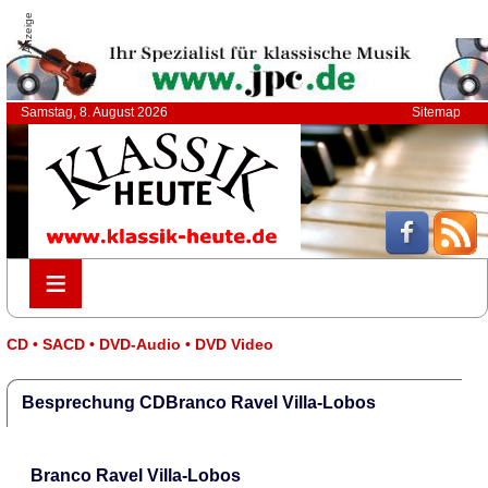
Anzeige
Samstag, 8. August 2026
Sitemap
≡
≡
CD • SACD • DVD-Audio • DVD Video
Besprechung CDBranco Ravel Villa-Lobos
Branco Ravel Villa-Lobos