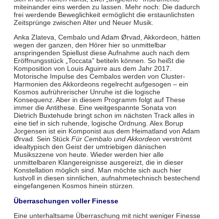
miteinander eins werden zu lassen. Mehr noch: Die dadurch
frei werdende Beweglichkeit ermöglicht die erstaunlichsten
Zeitsprünge zwischen Alter und Neuer Musik.
Anka Zlateva, Cembalo und Adam Ørvad, Akkordeon, hätten
wegen der ganzen, den Hörer hier so unmittelbar
anspringenden Spiellust diese Aufnahme auch nach dem
Eröffnungsstück „Toccata” betiteln können. So heißt die
Komposition von Louis Aguirre aus dem Jahr 2017.
Motorische Impulse des Cembalos werden von Cluster-
Harmonien des Akkordeons regelrecht aufgesogen – ein
Kosmos aufrührerischer Unruhe ist die logische
Konsequenz. Aber in diesem Programm folgt auf These
immer die Antithese. Eine weitgespannte Sonata von
Dietrich Buxtehude bringt schon im nächsten Track alles in
eine tief in sich ruhende, logische Ordnung. Alex Borup
Jorgensen ist ein Komponist aus dem Heimatland von Adam
Ørvad. Sein Stück
Für Cembalo und Akkordeon
verströmt
idealtypisch den Geist der umtriebigen dänischen
Musikszzene von heute. Wieder werden hier alle
unmittelbaren Klangereignisse ausgereizt, die in dieser
Konstellation möglich sind. Man möchte sich auch hier
lustvoll in diesen sinnlichen, aufnahmetechnisch bestechend
eingefangenen Kosmos hinein stürzen.
Überraschungen voller Finesse
Eine unterhaltsame Überraschung mit nicht weniger Finesse