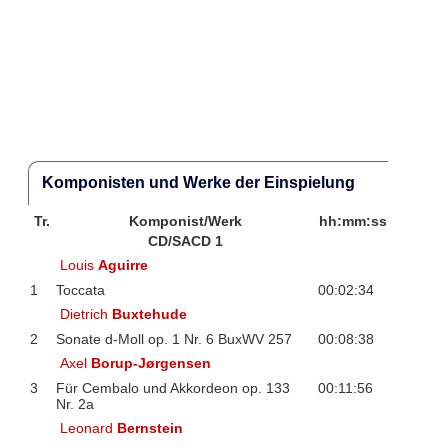
Komponisten und Werke der Einspielung
Tr.
Komponist/Werk
hh:mm:ss
CD/SACD 1
Louis
Aguirre
1
Toccata
00:02:34
Dietrich
Buxtehude
2
Sonate d-Moll op. 1 Nr. 6 BuxWV 257
00:08:38
Axel
Borup-Jørgensen
3
Für Cembalo und Akkordeon op. 133
00:11:56
Nr. 2a
Leonard
Bernstein