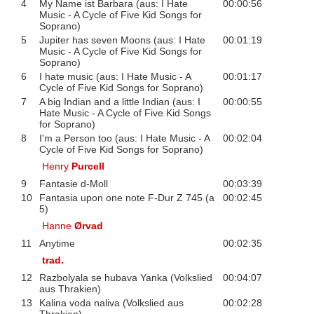
4
My Name ist Barbara (aus: I Hate
00:00:56
Music - A Cycle of Five Kid Songs for
Soprano)
5
Jupiter has seven Moons (aus: I Hate
00:01:19
Music - A Cycle of Five Kid Songs for
Soprano)
6
I hate music (aus: I Hate Music - A
00:01:17
Cycle of Five Kid Songs for Soprano)
7
A big Indian and a little Indian (aus: I
00:00:55
Hate Music - A Cycle of Five Kid Songs
for Soprano)
8
I'm a Person too (aus: I Hate Music - A
00:02:04
Cycle of Five Kid Songs for Soprano)
Henry
Purcell
9
Fantasie d-Moll
00:03:39
10
Fantasia upon one note F-Dur Z 745 (a
00:02:45
5)
Hanne
Ørvad
11
Anytime
00:02:35
trad.
12
Razbolyala se hubava Yanka (Volkslied
00:04:07
aus Thrakien)
13
Kalina voda naliva (Volkslied aus
00:02:28
Thrakien)