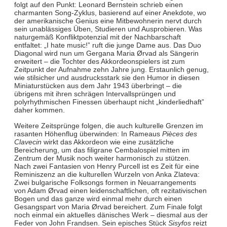
folgt auf den Punkt: Leonard Bernstein schrieb einen
charmanten Song-Zyklus, basierend auf einer Anekdote, wo
der amerikanische Genius eine Mitbewohnerin nervt durch
sein unablässiges Üben, Studieren und Ausprobieren. Was
naturgemäß Konfliktpotenzial mit der Nachbarschaft
entfaltet: „I hate music!” ruft die junge Dame aus. Das Duo
Diagonal wird nun um Gergana Maria Ørvad als Sängerin
erweitert – die Tochter des Akkordeonspielers ist zum
Zeitpunkt der Aufnahme zehn Jahre jung. Erstaunlich genug,
wie stilsicher und ausdrucksstark sie den Humor in diesen
Miniaturstücken aus dem Jahr 1943 überbringt – die
übrigens mit ihren schrägen Intervallsprüngen und
polyrhythmischen Finessen überhaupt nicht „kinderliedhaft”
daher kommen.
Weitere Zeitsprünge folgen, die auch kulturelle Grenzen im
rasanten Höhenflug überwinden: In Rameaus
Pièces des
Clavecin
wirkt das Akkordeon wie eine zusätzliche
Bereicherung, um das filigrane Cembalospiel mitten im
Zentrum der Musik noch weiter harmonisch zu stützen.
Nach zwei Fantasien von Henry Purcell ist es Zeit für eine
Reminiszenz an die kulturellen Wurzeln von Anka Zlateva:
Zwei bulgarische Folksongs formen in Neuarrangements
von Adam Ørvad einen leidenschaftlichen, oft rezitativischen
Bogen und das ganze wird einmal mehr durch einen
Gesangspart von Maria Ørvad bereichert. Zum Finale folgt
noch einmal ein aktuelles dänisches Werk – diesmal aus der
Feder von John Frandsen. Sein episches Stück
Sisyfos
reizt