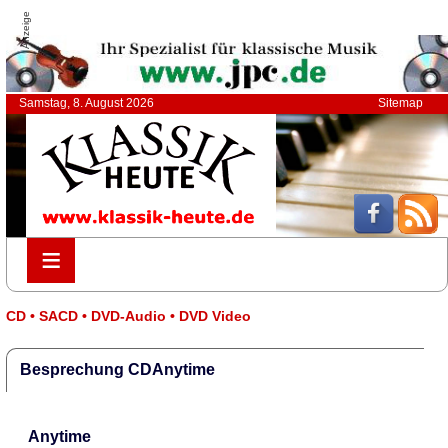
Anzeige
Samstag, 8. August 2026
Sitemap
≡
≡
CD • SACD • DVD-Audio • DVD Video
Besprechung CDAnytime
Anytime