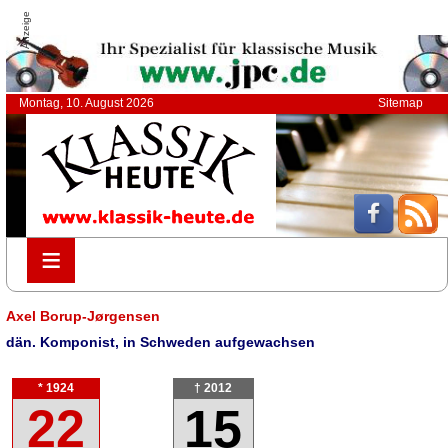
Anzeige
Montag, 10. August 2026
Sitemap
≡
≡
Axel Borup-Jørgensen
dän. Komponist, in Schweden aufgewachsen
* 1924
† 2012
22
15