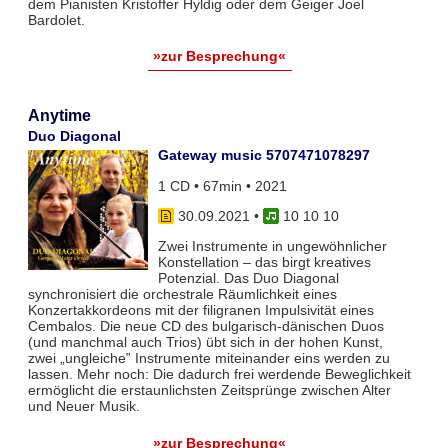
dem Pianisten Kristoffer Hyldig oder dem Geiger Joel
Bardolet.
»zur Besprechung«
Anytime
Duo Diagonal
Gateway music 5707471078297
1 CD • 67min • 2021
30.09.2021
•
10 10 10
Zwei Instrumente in ungewöhnlicher
Konstellation – das birgt kreatives
Potenzial. Das Duo Diagonal
synchronisiert die orchestrale Räumlichkeit eines
Konzertakkordeons mit der filigranen Impulsivität eines
Cembalos. Die neue CD des bulgarisch-dänischen Duos
(und manchmal auch Trios) übt sich in der hohen Kunst,
zwei „ungleiche‟ Instrumente miteinander eins werden zu
lassen. Mehr noch: Die dadurch frei werdende Beweglichkeit
ermöglicht die erstaunlichsten Zeitsprünge zwischen Alter
und Neuer Musik.
»zur Besprechung«