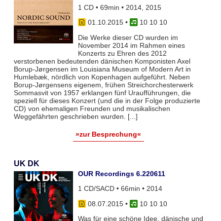
1 CD • 69min • 2014, 2015
01.10.2015
•
10 10 10
Die Werke dieser CD wurden im
November 2014 im Rahmen eines
Konzerts zu Ehren des 2012
verstorbenen bedeutenden dänischen Komponisten Axel
Borup-Jørgensen im Louisiana Museum of Modern Art in
Humlebæk, nördlich von Kopenhagen aufgeführt. Neben
Borup-Jørgensens eigenem, frühen Streichorchesterwerk
Sommasvit von 1957 erklangen fünf Uraufführungen, die
speziell für dieses Konzert (und die in der Folge produzierte
CD) von ehemaligen Freunden und musikalischen
Weggefährten geschrieben wurden. [...]
»zur Besprechung«
UK DK
OUR Recordings 6.220611
1 CD/SACD • 66min • 2014
08.07.2015
•
10 10 10
Was für eine schöne Idee, dänische und