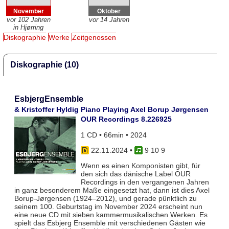
November
Oktober
vor 102 Jahren
vor 14 Jahren
in Hjørring
Diskographie
Werke
Zeitgenossen
Diskographie (10)
EsbjergEnsemble
& Kristoffer Hyldig Piano Playing Axel Borup Jørgensen
OUR Recordings 8.226925
1 CD • 66min • 2024
22.11.2024
•
9 10 9
Wenn es einen Komponisten gibt, für
den sich das dänische Label OUR
Recordings in den vergangenen Jahren
in ganz besonderem Maße eingesetzt hat, dann ist dies Axel
Borup-Jørgensen (1924–2012), und gerade pünktlich zu
seinem 100. Geburtstag im November 2024 erscheint nun
eine neue CD mit sieben kammermusikalischen Werken. Es
spielt das Esbjerg Ensemble mit verschiedenen Gästen wie