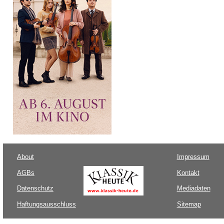
About
Impressum
AGBs
Kontakt
Datenschutz
Mediadaten
Haftungsausschluss
Sitemap