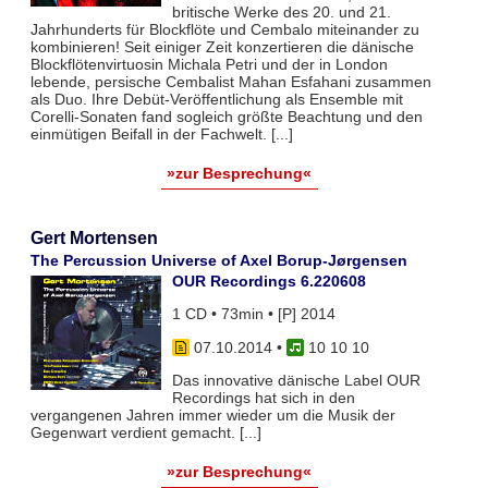
britische Werke des 20. und 21.
Jahrhunderts für Blockflöte und Cembalo miteinander zu
kombinieren! Seit einiger Zeit konzertieren die dänische
Blockflötenvirtuosin Michala Petri und der in London
lebende, persische Cembalist Mahan Esfahani zusammen
als Duo. Ihre Debüt-Veröffentlichung als Ensemble mit
Corelli-Sonaten fand sogleich größte Beachtung und den
einmütigen Beifall in der Fachwelt. [...]
»zur Besprechung«
Gert Mortensen
The Percussion Universe of Axel Borup-Jørgensen
OUR Recordings 6.220608
1 CD • 73min • [P] 2014
07.10.2014
•
10 10 10
Das innovative dänische Label OUR
Recordings hat sich in den
vergangenen Jahren immer wieder um die Musik der
Gegenwart verdient gemacht. [...]
»zur Besprechung«