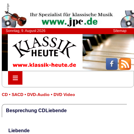
Anzeige
Sonntag, 9. August 2026
Sitemap
≡
≡
CD • SACD • DVD-Audio • DVD Video
Besprechung CDLiebende
Liebende