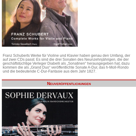
Franz Schuberts Werke für Violine und Klavier haben genau den Umfang, der
auf zwei CDs passt. Es sind die drei Sonaten des Neunzehnjährigen, die der
geschäftstüchtige Verleger Diabelli als „Sonatinen“ herausgegeben hat, dazu
kommen die als „Grand Duo“ veröffentlichte Sonate A-Dur, das h-Moll-Rondo
und die bedeutende C-Dur-Fantasie aus dem Jahr 1827.
Neuveröffentlichungen