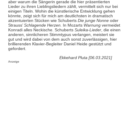
aber warum die Sängerin gerade die hier präsentierten
Lieder zu ihren Lieblingsliedern zählt, vermittelt sich nur bei
einigen Titeln. Wohin die künstlerische Entwicklung gehen
könnte, zeigt sich für mich am deutlichsten in dramatisch
akzentuierten Stücken wie Schuberts
Die junge Nonne
oder
Strauss’
Schlagende Herzen.
In Mozarts
Warnung
vermeidet
Konradi alles Neckische. Schuberts
Suleika-Lieder
, die einen
anderen, sinnlicheren Stimmtypus verlangen, meistert sie
gut und wird dabei von dem auch sonst zuverlässigen, hier
brillierenden Klavier-Begleiter Daniel Heide gestützt und
gefordert.
Ekkehard Pluta [06.03.2021]
Anzeige