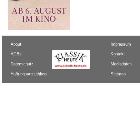
About
Impressum
AGBs
Kontakt
Datenschutz
Mediadaten
Haftungsausschluss
Sitemap