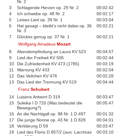
Nr. 2
3
Schlagende Herzen op. 29 Nr. 2
00:02:42
4
Ich schwebe op. 48 Nr. 2
00:02:17
5
Leises Lied op. 39 Nr. 1
00:03:04
6
Hat gesagt – bleibt's nicht dabei op. 36
00:02:21
Nr. 3
7
Glückes genug op. 37 Nr. 1
00:02:21
Wolfgang Amadeus
Mozart
8
Abendempfindung an Laura KV 523
00:04:57
9
Lied der Freiheit KV 506
00:02:44
10
Die Zufriedenheit KV 473 (1785)
00:03:19
11
Warnung KV 433
00:02:04
12
Das Veilchen KV 476
00:02:28
13
Das Lied der Trennung KV 519
00:04:44
Franz
Schubert
14
Luisens Antwort D 319
00:03:47
15
Suleika I D 720 (Was bedeutet die
00:05:47
Bewegung?)
16
An die Nachtigall op. 98 Nr. 1 D 497
00:01:32
17
Die junge Nonne op. 43 Nr. 1 D 828
00:04:01
18
Verklärung D 59
00:03:47
19
Lied des Florio D 857/2 (aus: Lacrimas
00:03:10