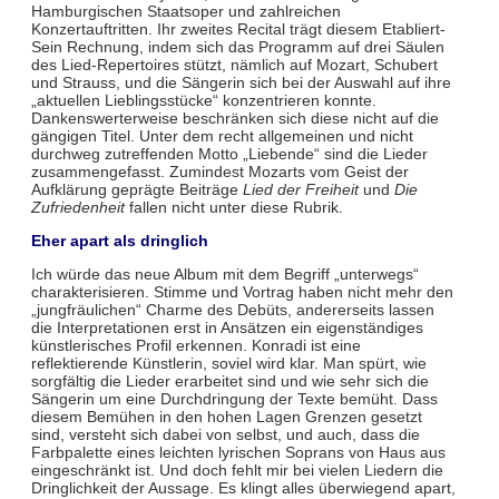
Hamburgischen Staatsoper und zahlreichen
Konzertauftritten. Ihr zweites Recital trägt diesem Etabliert-
Sein Rechnung, indem sich das Programm auf drei Säulen
des Lied-Repertoires stützt, nämlich auf Mozart, Schubert
und Strauss, und die Sängerin sich bei der Auswahl auf ihre
„aktuellen Lieblingsstücke“ konzentrieren konnte.
Dankenswerterweise beschränken sich diese nicht auf die
gängigen Titel. Unter dem recht allgemeinen und nicht
durchweg zutreffenden Motto „Liebende“ sind die Lieder
zusammengefasst. Zumindest Mozarts vom Geist der
Aufklärung geprägte Beiträge
Lied der Freiheit
und
Die
Zufriedenheit
fallen nicht unter diese Rubrik.
Eher apart als dringlich
Ich würde das neue Album mit dem Begriff „unterwegs“
charakterisieren. Stimme und Vortrag haben nicht mehr den
„jungfräulichen“ Charme des Debüts, andererseits lassen
die Interpretationen erst in Ansätzen ein eigenständiges
künstlerisches Profil erkennen. Konradi ist eine
reflektierende Künstlerin, soviel wird klar. Man spürt, wie
sorgfältig die Lieder erarbeitet sind und wie sehr sich die
Sängerin um eine Durchdringung der Texte bemüht. Dass
diesem Bemühen in den hohen Lagen Grenzen gesetzt
sind, versteht sich dabei von selbst, und auch, dass die
Farbpalette eines leichten lyrischen Soprans von Haus aus
eingeschränkt ist. Und doch fehlt mir bei vielen Liedern die
Dringlichkeit der Aussage. Es klingt alles überwiegend apart,