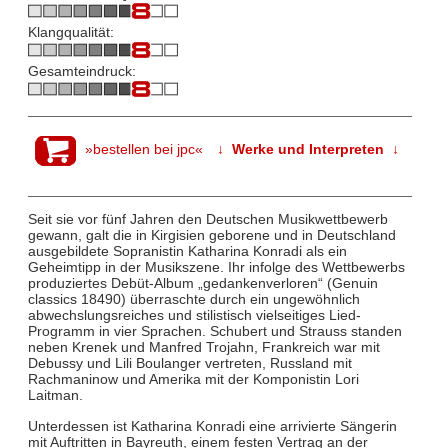
Klangqualität:
Gesamteindruck:
»bestellen bei jpc«
↓ Werke und Interpreten ↓
Seit sie vor fünf Jahren den Deutschen Musikwettbewerb
gewann, galt die in Kirgisien geborene und in Deutschland
ausgebildete Sopranistin Katharina Konradi als ein
Geheimtipp in der Musikszene. Ihr infolge des Wettbewerbs
produziertes Debüt-Album „gedankenverloren“ (Genuin
classics 18490) überraschte durch ein ungewöhnlich
abwechslungsreiches und stilistisch vielseitiges Lied-
Programm in vier Sprachen. Schubert und Strauss standen
neben Krenek und Manfred Trojahn, Frankreich war mit
Debussy und Lili Boulanger vertreten, Russland mit
Rachmaninow und Amerika mit der Komponistin Lori
Laitman.
Unterdessen ist Katharina Konradi eine arrivierte Sängerin
mit Auftritten in Bayreuth, einem festen Vertrag an der