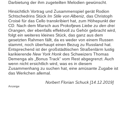
Darbietung der ihm zugeteilten Melodien gewünscht.
Hinsichtlich Vortrag und Zusammenspiel gerät Rodion
Schtschedrins Stück
Im Stile von Albeniz
, das Christoph
Croisé für das Cello transkribiert hat, zum Höhepunkt der
CD. Nach dem Marsch aus Prokofjews
Liebe zu den drei
Orangen
, der ebenfalls effektvoll zu Gehör gebracht wird,
folgt ein weiteres kleines Stück, das ganz aus dem
gesetzten Rahmen fällt, da es weder von einem Russen
stammt, noch überhaupt einen Bezug zu Russland hat.
Entsprechend ist der großstädtischen Straßenlärm lustig
karikierende
New York Honk
des Schweizers Thomas
Demenga als „Bonus Track“ vom Rest abgegrenzt. Auch
wenn nicht ersichtlich wird, was es in diesem
Zusammenhang zu suchen hat, eine amüsante Zugabe ist
das Werkchen allemal.
Norbert Florian Schuck [14.12.2019]
Anzeige