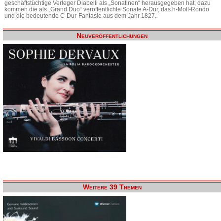
geschäftstüchtige Verleger Diabelli als „Sonatinen“ herausgegeben hat, dazu
kommen die als „Grand Duo“ veröffentlichte Sonate A-Dur, das h-Moll-Rondo
und die bedeutende C-Dur-Fantasie aus dem Jahr 1827.
Neuveröffentlichungen
Weitere 39 Themen