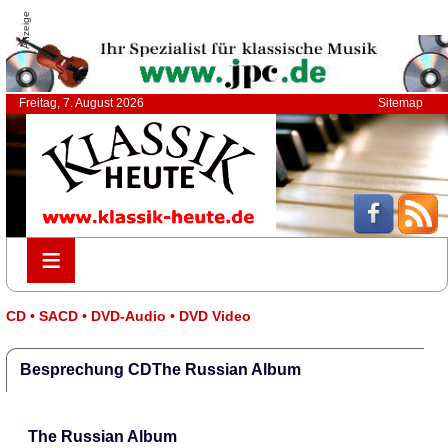
Anzeige
Freitag, 7. August 2026
Sitemap
≡
≡
CD • SACD • DVD-Audio • DVD Video
Besprechung CDThe Russian Album
The Russian Album