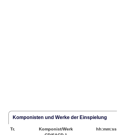
Komponisten und Werke der Einspielung
Tr.
Komponist/Werk
hh:mm:ss
CD/SACD 1