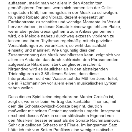
auffassen, merkt man vor allem in den Abschnitten
gemäßigteren Tempos, wenn sich namentlich der Cellist
eingeladen fühlt, hemmungslos in der Musik zu schwelgen.
Nun sind Rubato und Vibrato, dezent eingesetzt um
Farbkontraste zu schaffen und wichtige Momente im Verlauf
hervorzuheben, in dieser Sonate keineswegs fehl am Platze;
wenn aber jedes Gesangsthema zum Anlass genommen
wird, die Melodie nahezu durchweg exzessiv vibrieren zu
lassen und ihren Rhythmus regelmäßig mittels gezielter
Verschleifungen zu verunklaren, so wirkt das schlicht
einseitig und maniriert. Wie ungünstig dies den
Zusammenhang der Musik beeinflussen kann, zeigt sich vor
allem im Andante, das durch zahlreiche den Phrasenenden
aufgesetzte Ritardandi stark zergliedert erscheint.
Nirgendwo wird es deutlicher als in den absteigenden
Triolenfiguren ab 3:56 dieses Satzes, dass diese
Interpretation recht viel Wasser auf die Mühlen Jener leitet,
die in Rachmaninow vor allem einen musikalischen Lyriker
sehen wollen.
Dass dieses Spiel keine eingefahrene Manier Croisés ist,
zeigt er, wenn er beim Vortrag des kantablen Themas, mit
dem die Schostakowitsch-Sonate beginnt, deutlich
maßvoller mit seinen Gestaltungsmitteln umgeht. Insgesamt
erscheint dieses Werk in seiner stilistischen Eigenart von
den Musikern besser erfasst als die Sonate Rachmaninows.
Sehr gut gelingen Scherzo und Finale. Im langsamen Satz
hätte ich mir von Seiten Panfilovs eine weniger statische