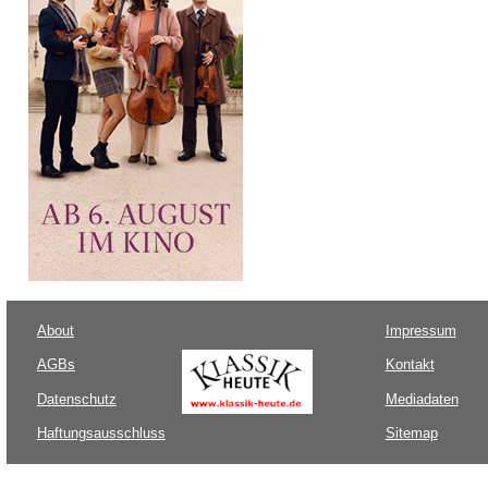
About
Impressum
AGBs
Kontakt
Datenschutz
Mediadaten
Haftungsausschluss
Sitemap