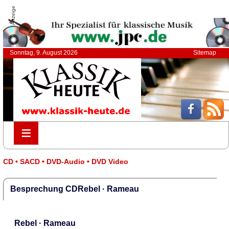
Anzeige
Sonntag, 9. August 2026
Sitemap
≡
≡
CD • SACD • DVD-Audio • DVD Video
Besprechung CDRebel · Rameau
Rebel · Rameau