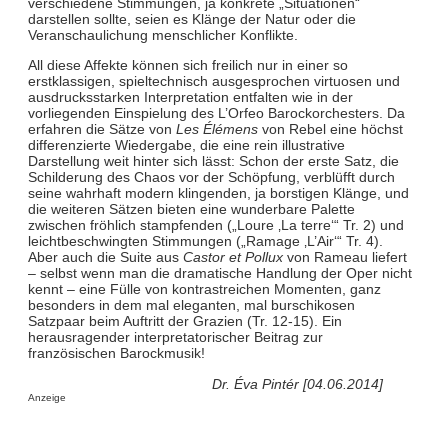
verschiedene Stimmungen, ja konkrete „Situationen“
darstellen sollte, seien es Klänge der Natur oder die
Veranschaulichung menschlicher Konflikte.
All diese Affekte können sich freilich nur in einer so
erstklassigen, spieltechnisch ausgesprochen virtuosen und
ausdrucksstarken Interpretation entfalten wie in der
vorliegenden Einspielung des L’Orfeo Barockorchesters. Da
erfahren die Sätze von
Les Élémens
von Rebel eine höchst
differenzierte Wiedergabe, die eine rein illustrative
Darstellung weit hinter sich lässt: Schon der erste Satz, die
Schilderung des Chaos vor der Schöpfung, verblüfft durch
seine wahrhaft modern klingenden, ja borstigen Klänge, und
die weiteren Sätzen bieten eine wunderbare Palette
zwischen fröhlich stampfenden („Loure ‚La terre‘“ Tr. 2) und
leichtbeschwingten Stimmungen („Ramage ‚L’Air‘“ Tr. 4).
Aber auch die Suite aus
Castor et Pollux
von Rameau liefert
– selbst wenn man die dramatische Handlung der Oper nicht
kennt – eine Fülle von kontrastreichen Momenten, ganz
besonders in dem mal eleganten, mal burschikosen
Satzpaar beim Auftritt der Grazien (Tr. 12-15). Ein
herausragender interpretatorischer Beitrag zur
französischen Barockmusik!
Dr. Éva Pintér [04.06.2014]
Anzeige