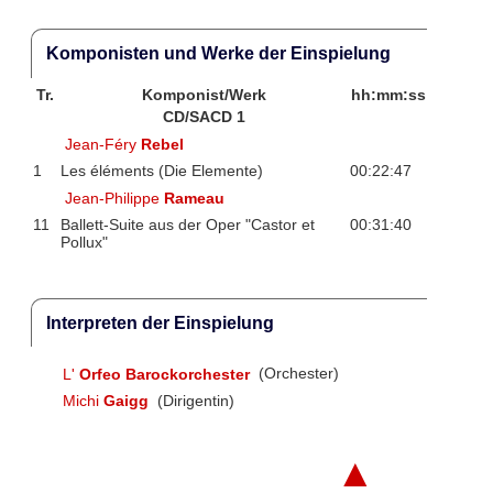
Komponisten und Werke der Einspielung
Tr.
Komponist/Werk
hh:mm:ss
CD/SACD 1
Jean-Féry
Rebel
1
Les éléments (Die Elemente)
00:22:47
Jean-Philippe
Rameau
11
Ballett-Suite aus der Oper "Castor et
00:31:40
Pollux"
Interpreten der Einspielung
L'
Orfeo Barockorchester
(Orchester)
Michi
Gaigg
(Dirigentin)
▲