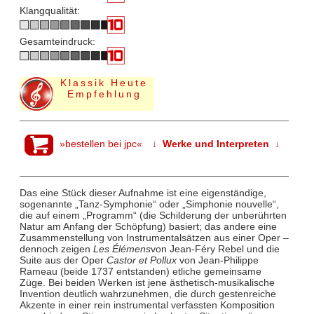
Klangqualität:
Gesamteindruck:
Klassik Heute
Empfehlung
»bestellen bei jpc«
↓ Werke und Interpreten ↓
Das eine Stück dieser Aufnahme ist eine eigenständige,
sogenannte „Tanz-Symphonie“ oder „Simphonie nouvelle“,
die auf einem „Programm“ (die Schilderung der unberührten
Natur am Anfang der Schöpfung) basiert; das andere eine
Zusammenstellung von Instrumentalsätzen aus einer Oper –
dennoch zeigen
Les Élémens
von Jean-Féry Rebel und die
Suite aus der Oper
Castor et Pollux
von Jean-Philippe
Rameau (beide 1737 entstanden) etliche gemeinsame
Züge. Bei beiden Werken ist jene ästhetisch-musikalische
Invention deutlich wahrzunehmen, die durch gestenreiche
Akzente in einer rein instrumental verfassten Komposition