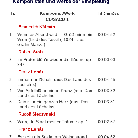
Komponisten und Werke der Einspielung
Tr.
Komponist/Werk
hh:mm:ss
CD/SACD 1
Emmerich
Kálmán
1
Wenn es Abend wird … Grüß mir mein
00:04:52
Wien (Lied des Tassilo, 1924 - aus:
Gräfin Mariza)
Robert
Stolz
2
Im Prater blüh'n wieder die Bäume op.
00:03:03
247
Franz
Lehár
3
Immer nur lächeln (aus Das Land des
00:04:45
Lächelns)
4
Von Apfelblüten einen Kranz (aus: Das
00:03:32
Land des Lächelns)
5
Dein ist mein ganzes Herz (aus: Das
00:03:31
Land des Lächelns)
Rudolf
Sieczynski
6
Wien, du Stadt meiner Träume op. 1
00:02:57
Franz
Lehár
7
Es steht ein Soldat am Wolgastrand
00:04:52