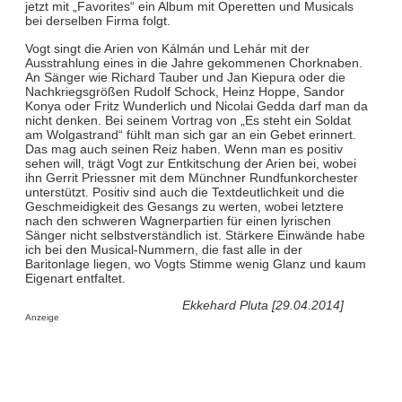
jetzt mit „Favorites“ ein Album mit Operetten und Musicals
bei derselben Firma folgt.
Vogt singt die Arien von Kálmán und Lehár mit der
Ausstrahlung eines in die Jahre gekommenen Chorknaben.
An Sänger wie Richard Tauber und Jan Kiepura oder die
Nachkriegsgrößen Rudolf Schock, Heinz Hoppe, Sandor
Konya oder Fritz Wunderlich und Nicolai Gedda darf man da
nicht denken. Bei seinem Vortrag von „Es steht ein Soldat
am Wolgastrand“ fühlt man sich gar an ein Gebet erinnert.
Das mag auch seinen Reiz haben. Wenn man es positiv
sehen will, trägt Vogt zur Entkitschung der Arien bei, wobei
ihn Gerrit Priessner mit dem Münchner Rundfunkorchester
unterstützt. Positiv sind auch die Textdeutlichkeit und die
Geschmeidigkeit des Gesangs zu werten, wobei letztere
nach den schweren Wagnerpartien für einen lyrischen
Sänger nicht selbstverständlich ist. Stärkere Einwände habe
ich bei den Musical-Nummern, die fast alle in der
Baritonlage liegen, wo Vogts Stimme wenig Glanz und kaum
Eigenart entfaltet.
Ekkehard Pluta [29.04.2014]
Anzeige