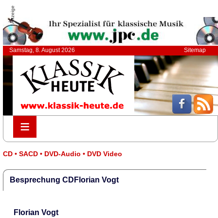
Anzeige
Samstag, 8. August 2026
Sitemap
≡
≡
CD • SACD • DVD-Audio • DVD Video
Besprechung CDFlorian Vogt
Florian Vogt