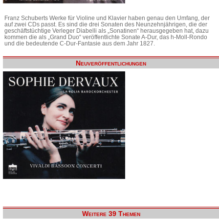
Franz Schuberts Werke für Violine und Klavier haben genau den Umfang, der
auf zwei CDs passt. Es sind die drei Sonaten des Neunzehnjährigen, die der
geschäftstüchtige Verleger Diabelli als „Sonatinen“ herausgegeben hat, dazu
kommen die als „Grand Duo“ veröffentlichte Sonate A-Dur, das h-Moll-Rondo
und die bedeutende C-Dur-Fantasie aus dem Jahr 1827.
Neuveröffentlichungen
Weitere 39 Themen