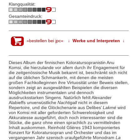
Klangqualität:
Gesamteindruck:
»bestellen bei jpc«
↓ Werke und Interpreten ↓
Dieses Album der finnischen Koloratursopranistin Anu
Komsi, die hierzulande vor allem durch ihr Engagement für
die zeitgenössische Musik bekannt ist, beschränkt sich nicht
auf die üblichen Schmankerln, mit denen die meisten
großen Fachkolleginnen ihre Virtuosität unter Beweis stellen,
sondern zeigt an ausgewählten Beispielen die diversen
Möglichkeiten instrumentalen und dennoch
ausdrucksstarken Singens. Natürlich fehlt Alexander
Alabieffs unverwüstliche
Nachtigall
nicht in diesem
Repertoire, und die Glöckchenarie aus Delibes’
Lakmé
wird
von Komsi mit aller geforderten Schwerelosigkeit und
Akkuratesse ausgeführt, doch noch interessanter sind die
Stücke, die ganz ohne einen sprachlich zu vermittelnden
Inhalt auskommen. Reinhold Glières 1943 komponiertes
Konzert für Koloratursopran und Orchester und das im
vergangenen Jahr szenisch uraufgeführte Monodram
La