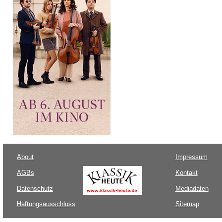
About
Impressum
AGBs
Kontakt
Datenschutz
Mediadaten
Haftungsausschluss
Sitemap