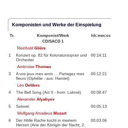
Komponisten und Werke der Einspielung
Tr.
Komponist/Werk
hh:mm:ss
CD/SACD 1
Reinhold
Glière
1
Konzert op. 82 für Koloratursopran und
00:14:11
Orchester
Ambroise
Thomas
3
A vos jeux mes amis … Partagez mes
00:12:21
fleurs (Ophélie - aus: Hamlet)
Léo
Delibes
4
The Bell Song (Act II - from: Lakmé)
00:08:47
Alexander
Alyabyev
5
Solovei
00:05:13
Wolfgang Amadeus
Mozart
6
Der Hölle Rache kocht in meinem
00:03:06
Herzen (Arie der Königin der Nacht, 2.