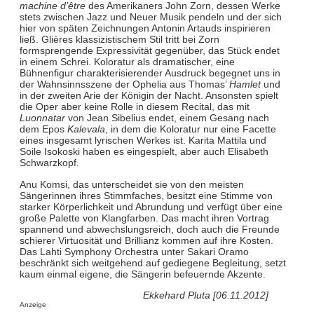
machine d’être
des Amerikaners John Zorn, dessen Werke
stets zwischen Jazz und Neuer Musik pendeln und der sich
hier von späten Zeichnungen Antonin Artauds inspirieren
ließ. Glières klassizistischem Stil tritt bei Zorn
formsprengende Expressivität gegenüber, das Stück endet
in einem Schrei. Koloratur als dramatischer, eine
Bühnenfigur charakterisierender Ausdruck begegnet uns in
der Wahnsinnsszene der Ophelia aus Thomas’
Hamlet
und
in der zweiten Arie der Königin der Nacht. Ansonsten spielt
die Oper aber keine Rolle in diesem Recital, das mit
Luonnatar
von Jean Sibelius endet, einem Gesang nach
dem Epos
Kalevala
, in dem die Koloratur nur eine Facette
eines insgesamt lyrischen Werkes ist. Karita Mattila und
Soile Isokoski haben es eingespielt, aber auch Elisabeth
Schwarzkopf.
Anu Komsi, das unterscheidet sie von den meisten
Sängerinnen ihres Stimmfaches, besitzt eine Stimme von
starker Körperlichkeit und Abrundung und verfügt über eine
große Palette von Klangfarben. Das macht ihren Vortrag
spannend und abwechslungsreich, doch auch die Freunde
schierer Virtuosität und Brillianz kommen auf ihre Kosten.
Das Lahti Symphony Orchestra unter Sakari Oramo
beschränkt sich weitgehend auf gediegene Begleitung, setzt
kaum einmal eigene, die Sängerin befeuernde Akzente.
Ekkehard Pluta [06.11.2012]
Anzeige