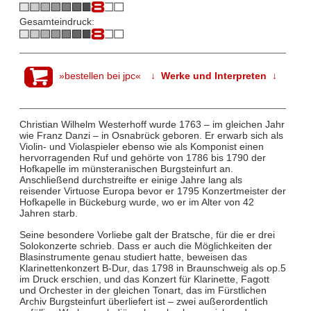
Gesamteindruck:
»bestellen bei jpc«
↓ Werke und Interpreten ↓
Christian Wilhelm Westerhoff wurde 1763 – im gleichen Jahr
wie Franz Danzi – in Osnabrück geboren. Er erwarb sich als
Violin- und Violaspieler ebenso wie als Komponist einen
hervorragenden Ruf und gehörte von 1786 bis 1790 der
Hofkapelle im münsteranischen Burgsteinfurt an.
Anschließend durchstreifte er einige Jahre lang als
reisender Virtuose Europa bevor er 1795 Konzertmeister der
Hofkapelle in Bückeburg wurde, wo er im Alter von 42
Jahren starb.
Seine besondere Vorliebe galt der Bratsche, für die er drei
Solokonzerte schrieb. Dass er auch die Möglichkeiten der
Blasinstrumente genau studiert hatte, beweisen das
Klarinettenkonzert B-Dur, das 1798 in Braunschweig als op.5
im Druck erschien, und das Konzert für Klarinette, Fagott
und Orchester in der gleichen Tonart, das im Fürstlichen
Archiv Burgsteinfurt überliefert ist – zwei außerordentlich