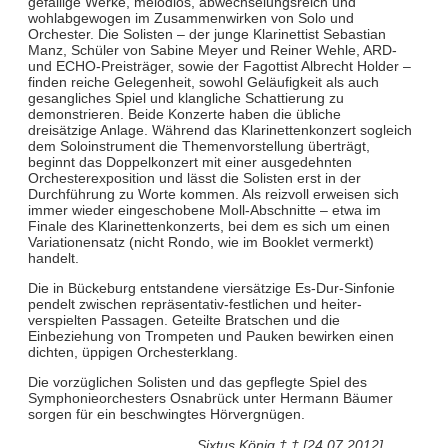
gefällige Werke, melodiös, abwechselungsreich und
wohlabgewogen im Zusammenwirken von Solo und
Orchester. Die Solisten – der junge Klarinettist Sebastian
Manz, Schüler von Sabine Meyer und Reiner Wehle, ARD-
und ECHO-Preisträger, sowie der Fagottist Albrecht Holder –
finden reiche Gelegenheit, sowohl Geläufigkeit als auch
gesangliches Spiel und klangliche Schattierung zu
demonstrieren. Beide Konzerte haben die übliche
dreisätzige Anlage. Während das Klarinettenkonzert sogleich
dem Soloinstrument die Themenvorstellung überträgt,
beginnt das Doppelkonzert mit einer ausgedehnten
Orchesterexposition und lässt die Solisten erst in der
Durchführung zu Worte kommen. Als reizvoll erweisen sich
immer wieder eingeschobene Moll-Abschnitte – etwa im
Finale des Klarinettenkonzerts, bei dem es sich um einen
Variationensatz (nicht Rondo, wie im Booklet vermerkt)
handelt.
Die in Bückeburg entstandene viersätzige Es-Dur-Sinfonie
pendelt zwischen repräsentativ-festlichen und heiter-
verspielten Passagen. Geteilte Bratschen und die
Einbeziehung von Trompeten und Pauken bewirken einen
dichten, üppigen Orchesterklang.
Die vorzüglichen Solisten und das gepflegte Spiel des
Symphonieorchesters Osnabrück unter Hermann Bäumer
sorgen für ein beschwingtes Hörvergnügen.
Sixtus König † † [24.07.2012]