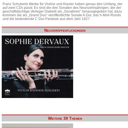
Franz Schuberts Werke für Violine und Klavier haben genau den Umfang, der
auf zwei CDs passt. Es sind die drei Sonaten des Neunzehnjährigen, die der
geschäftstüchtige Verleger Diabelli als „Sonatinen“ herausgegeben hat, dazu
kommen die als „Grand Duo“ veröffentlichte Sonate A-Dur, das h-Moll-Rondo
und die bedeutende C-Dur-Fantasie aus dem Jahr 1827.
Neuveröffentlichungen
Weitere 39 Themen