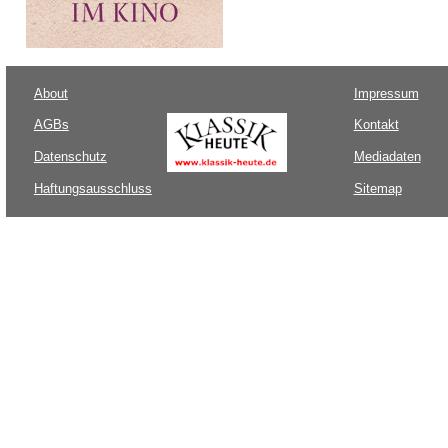
About
Impressum
AGBs
Kontakt
Datenschutz
Mediadaten
Haftungsausschluss
Sitemap