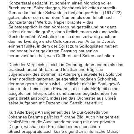
Konzertsaal gedacht ist, sondern einen Monolog voller
Brechungen, Spiegelungen, Nachdenklichkeiten darstellt.
Genau das hat der Schwede in fünfjähriger Arbeit (1917-22)
getan, als er sein eher dem Namen als dem Inhalt nach
„konzertantes” Werk zu Papier brachte – das
Selbstgespräch in den Vordergrund gestellt und nur ganz
selten einmal die große, dann freilich enorm wirkungsvolle
Geste bemüht. Weshalb ich mich denn zeitweilig auch an
das merkwürdige erste Cellokonzert von Antonín Dvorák
erinnert fühlte, in dem der Solist zum Soliloquisten mutiert
und sogar in der gekürzten Fassung pausenlos
herumzusäbeln hat, was Griffbrett und Saiten aushalten.
Doch der Vergleich ist nicht in Ordnung, denn anders als das
praktisch unaufführbare und letztlich unerträgliche
Jugendwerk des Böhmen ist Atterbergs erweitertes Solo von
jener nordisch getönten, gelegentlich modalen Schönheit,
der man gern zuhören wird – vielleicht nicht im Saal, gewiß
aber in der heimischen Privatheit, die Truls Mørk mit seiner
ausgefeilten Interpretation und seinem beglückenden Ton
ganz direkt anspricht, indessen das Orchester aus Umeå
seine Aufgaben mit Dezenz und Sensibilität erfüllt.
Kurt Atterbergs Arrangement des G-Dur-Sextetts von
Johannes Brahms paßt ins filigrane Bild. Auch hier geht es
schließlich um die Auseinandersetzung mit eher privaten
Dingen, weshalb die Projektion eines chorischen
Streicherapparats auch keine eigentlich sinfonische Musik