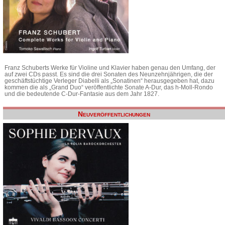
Franz Schuberts Werke für Violine und Klavier haben genau den Umfang, der
auf zwei CDs passt. Es sind die drei Sonaten des Neunzehnjährigen, die der
geschäftstüchtige Verleger Diabelli als „Sonatinen“ herausgegeben hat, dazu
kommen die als „Grand Duo“ veröffentlichte Sonate A-Dur, das h-Moll-Rondo
und die bedeutende C-Dur-Fantasie aus dem Jahr 1827.
Neuveröffentlichungen