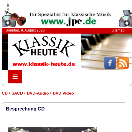
Anzeige
Sonntag, 9. August 2026
Sitemap
≡
≡
CD • SACD • DVD-Audio • DVD Video
Besprechung CD