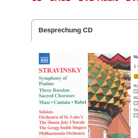
Besprechung CD
N
1 
Kü
Kl
G