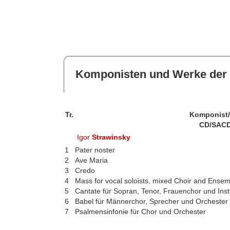
Komponisten und Werke der 
Tr.
Komponist
CD/SACD
Igor
Strawinsky
1
Pater noster
2
Ave Maria
3
Credo
4
Mass for vocal soloists, mixed Choir and Ense
5
Cantate für Sopran, Tenor, Frauenchor und In
6
Babel für Männerchor, Sprecher und Orchester 
7
Psalmensinfonie für Chor und Orchester