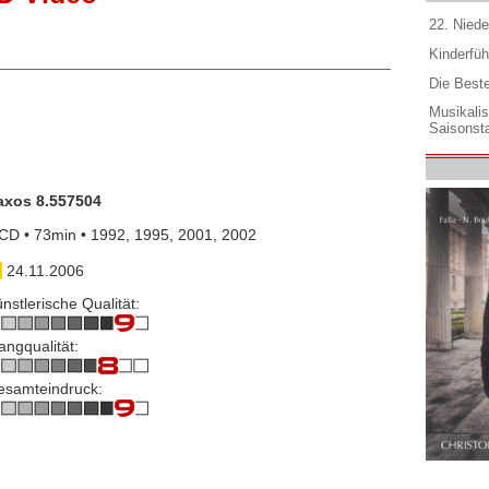
22. Niede
Kinderfüh
Die Best
Musikali
Saisonsta
axos 8.557504
CD • 73min • 1992, 1995, 2001, 2002
24.11.2006
nstlerische Qualität:
angqualität:
esamteindruck: