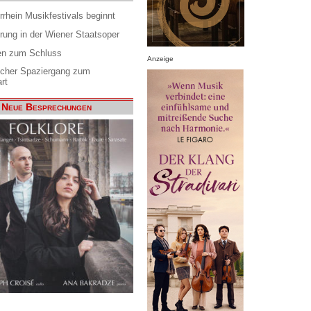
rrhein Musikfestivals beginnt
rung in der Wiener Staatsoper
en zum Schluss
Anzeige
scher Spaziergang zum
rt
Neue Besprechungen