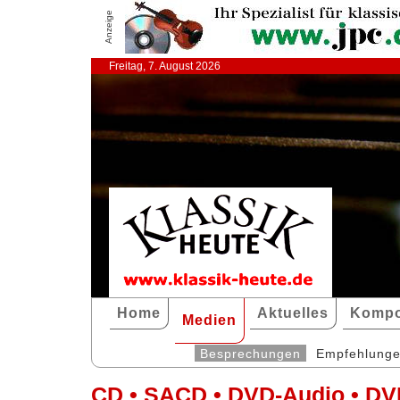
Anzeige
Freitag, 7. August 2026
Home
Aktuelles
Kompo
Medien
Besprechungen
Empfehlung
CD • SACD • DVD-Audio • DV