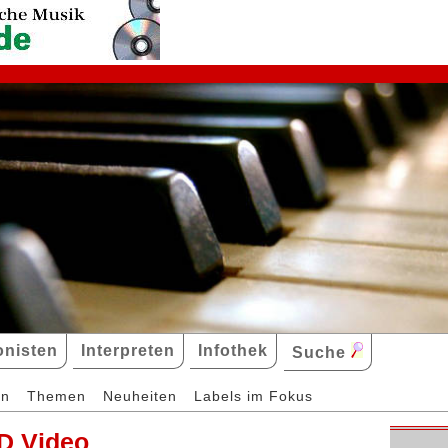
nisten
Interpreten
Infothek
Suche
en
Themen
Neuheiten
Labels im Fokus
D Video