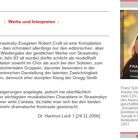
↓ Werke und Interpreten ↓
rawinsky-Exegeten Robert Craft ist eine Kompilation
 dies schmälert allerdings nur den editorischen, aber
e Wiedergabe der geistlichen Werke von Strawinsky
m Jahr 83 alt wurde) dürfte schlicht als modellhaft
ulation sowohl im Chor als auch bei den Solisten, zum
stumentalen Gruppen, darunter besonders in der
entreichen Darstellung der latenten Zweichörigkeit.
nen, dennoch eher dumpfen Klang der Gregg Smith
Franz Sch
eigerungen angelegte, jedoch nie oberflächlich
Klavier h
zwei CDs 
der wichtigsten musikalischen Charaktere in Strawinskys
des Neunz
mer wirkt
Cantata
; da hätte man sich bei den beiden
geschäftst
 mehr dramatische Kontraste gewünscht.
„Sonatine
kommen di
Dr. Hartmut Lück † [24.11.2006]
Sonate A-
bedeutend
1827.