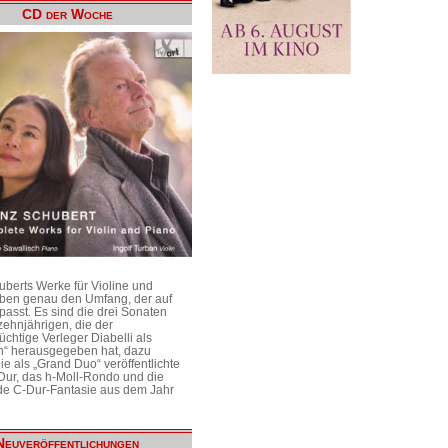
CD der Woche
uberts Werke für Violine und
aben genau den Umfang, der auf
passt. Es sind die drei Sonaten
ehnjährigen, die der
üchtige Verleger Diabelli als
n“ herausgegeben hat, dazu
e als „Grand Duo“ veröffentlichte
Dur, das h-Moll-Rondo und die
e C-Dur-Fantasie aus dem Jahr
Neuveröffentlichungen