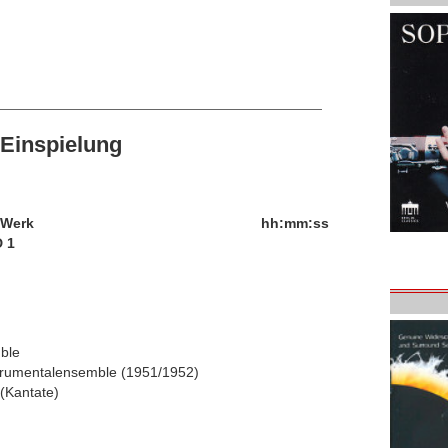
Einspielung
/Werk
hh:mm:ss
 1
mble
strumentalensemble (1951/1952)
(Kantate)