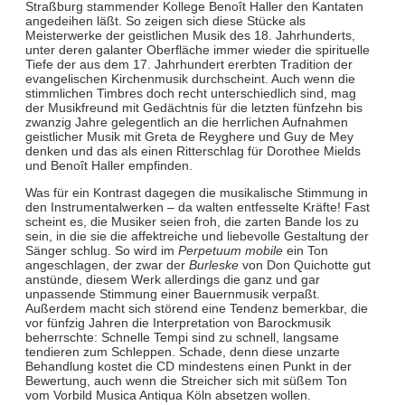
Straßburg stammender Kollege Benoît Haller den Kantaten
angedeihen läßt. So zeigen sich diese Stücke als
Meisterwerke der geistlichen Musik des 18. Jahrhunderts,
unter deren galanter Oberfläche immer wieder die spirituelle
Tiefe der aus dem 17. Jahrhundert ererbten Tradition der
evangelischen Kirchenmusik durchscheint. Auch wenn die
stimmlichen Timbres doch recht unterschiedlich sind, mag
der Musikfreund mit Gedächtnis für die letzten fünfzehn bis
zwanzig Jahre gelegentlich an die herrlichen Aufnahmen
geistlicher Musik mit Greta de Reyghere und Guy de Mey
denken und das als einen Ritterschlag für Dorothee Mields
und Benoît Haller empfinden.
Was für ein Kontrast dagegen die musikalische Stimmung in
den Instrumentalwerken – da walten entfesselte Kräfte! Fast
scheint es, die Musiker seien froh, die zarten Bande los zu
sein, in die sie die affektreiche und liebevolle Gestaltung der
Sänger schlug. So wird im
Perpetuum mobile
ein Ton
angeschlagen, der zwar der
Burleske
von Don Quichotte gut
anstünde, diesem Werk allerdings die ganz und gar
unpassende Stimmung einer Bauernmusik verpaßt.
Außerdem macht sich störend eine Tendenz bemerkbar, die
vor fünfzig Jahren die Interpretation von Barockmusik
beherrschte: Schnelle Tempi sind zu schnell, langsame
tendieren zum Schleppen. Schade, denn diese unzarte
Behandlung kostet die CD mindestens einen Punkt in der
Bewertung, auch wenn die Streicher sich mit süßem Ton
vom Vorbild Musica Antiqua Köln absetzen wollen.