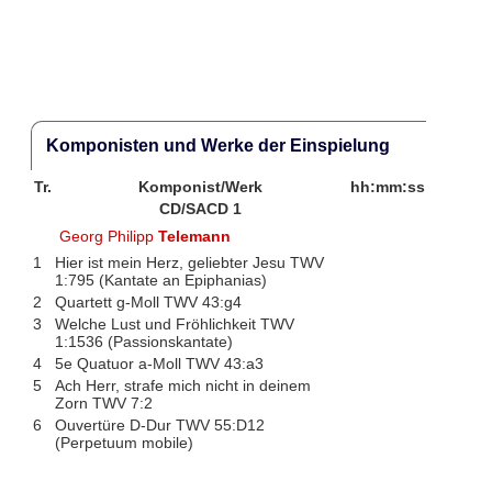
Komponisten und Werke der Einspielung
Tr.
Komponist/Werk
hh:mm:ss
CD/SACD 1
Georg Philipp
Telemann
1
Hier ist mein Herz, geliebter Jesu TWV
1:795 (Kantate an Epiphanias)
2
Quartett g-Moll TWV 43:g4
3
Welche Lust und Fröhlichkeit TWV
1:1536 (Passionskantate)
4
5e Quatuor a-Moll TWV 43:a3
5
Ach Herr, strafe mich nicht in deinem
Zorn TWV 7:2
6
Ouvertüre D-Dur TWV 55:D12
(Perpetuum mobile)