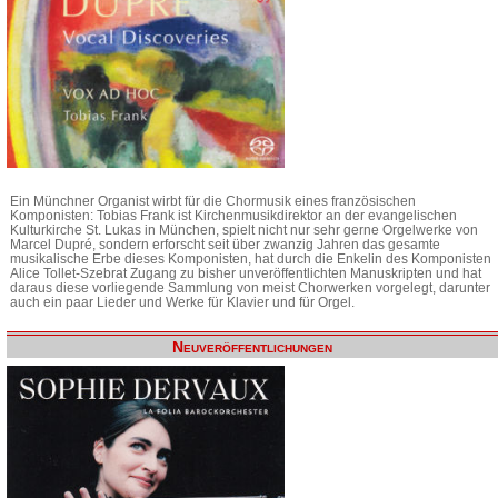
Ein Münchner Organist wirbt für die Chormusik eines französischen
Komponisten: Tobias Frank ist Kirchenmusikdirektor an der evangelischen
Kulturkirche St. Lukas in München, spielt nicht nur sehr gerne Orgelwerke von
Marcel Dupré, sondern erforscht seit über zwanzig Jahren das gesamte
musikalische Erbe dieses Komponisten, hat durch die Enkelin des Komponisten
Alice Tollet-Szebrat Zugang zu bisher unveröffentlichten Manuskripten und hat
daraus diese vorliegende Sammlung von meist Chorwerken vorgelegt, darunter
auch ein paar Lieder und Werke für Klavier und für Orgel.
Neuveröffentlichungen