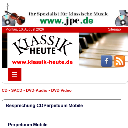
Anzeige
Montag, 10. August 2026
Sitemap
≡
≡
CD • SACD • DVD-Audio • DVD Video
Besprechung CDPerpetuum Mobile
Perpetuum Mobile