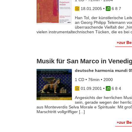
18.01.2005
•
6 8 7
Han Tol, der künstlerische Le
an Georg Philipp Telemann vora
überraschende Vielfalt der „h
vielen instrumentaltechnischen Tücken, die es bei de
»zur B
Musik für San Marco in Venedi
deutsche harmonia mundi 0
1 CD • 76min • 2000
01.09.2001
•
6 8 4
Angesichts der herrlichen Musi
sein, gerade wegen der herrlic
aus Monteverdis Selva Morale e Spirituale: Mit gr
Marschtritt vollgriffiger [...]
»zur B