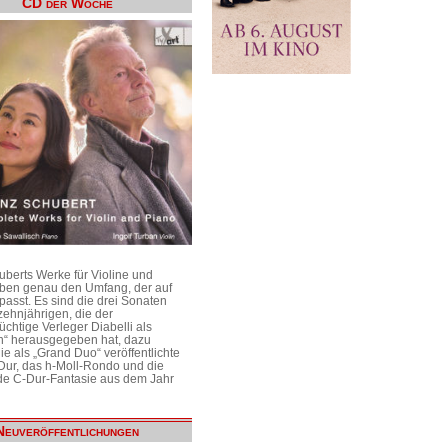
CD der Woche
uberts Werke für Violine und
aben genau den Umfang, der auf
passt. Es sind die drei Sonaten
ehnjährigen, die der
üchtige Verleger Diabelli als
n“ herausgegeben hat, dazu
e als „Grand Duo“ veröffentlichte
Dur, das h-Moll-Rondo und die
e C-Dur-Fantasie aus dem Jahr
Neuveröffentlichungen