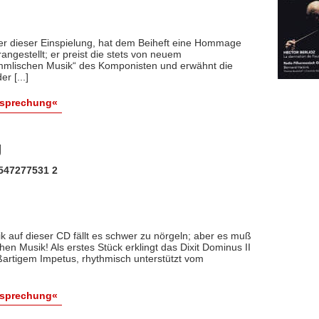
iter dieser Einspielung, hat dem Beiheft eine Hommage
ngestellt; er preist die stets von neuem
immlischen Musik“ des Komponisten und erwähnt die
r [...]
esprechung«
g
547277531 2
k auf dieser CD fällt es schwer zu nörgeln; aber es muß
hen Musik! Als erstes Stück erklingt das Dixit Dominus II
oßartigem Impetus, rhythmisch unterstützt vom
esprechung«