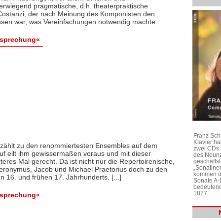
berwiegend pragmatische, d.h. theaterpraktische
 Costanzi, der nach Meinung des Komponisten den
hsen war, was Vereinfachungen notwendig machte.
esprechung«
Franz Sch
Klavier h
zählt zu den renommiertesten Ensembles auf dem
zwei CDs 
Ruf eilt ihm gewissermaßen voraus und mit dieser
des Neunz
teres Mal gerecht. Da ist nicht nur die Repertoirenische,
geschäftst
„Sonatine
Hieronymus, Jacob und Michael Praetorius doch zu den
kommen di
16. und frühen 17. Jahrhunderts. [...]
Sonate A-
bedeutend
1827.
esprechung«