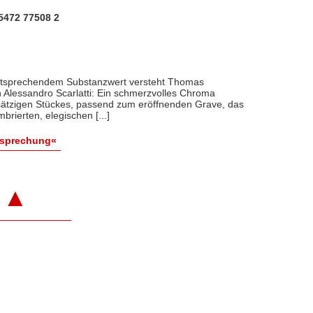
5472 77508 2
entsprechendem Substanzwert versteht Thomas
 Alessandro Scarlatti: Ein schmerzvolles Chroma
rsätzigen Stückes, passend zum eröffnenden Grave, das
ierten, elegischen [...]
esprechung«
▲