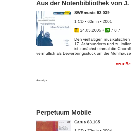
Aus der Notenbibliothek von J. 
SWRmusic 93.039
1 CD • 60min • 2001
24.03.2005
•
7 8 7
Den vielfältigen musikalisch
17. Jahrhunderts und zu itali
ist zunächst einmal die Choral
vermutlich als Bewerbungsstück um die Mühlhäuser 
»zur B
Anzeige
Perpetuum Mobile
Carus 83.165
1 CD • 72min • 2004