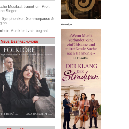
che Musikrat trauert um Prof.
ine Siegert
 Symphoniker: Sommerpause &
ginn
Anzeige
rrhein Musikfestivals beginnt
Neue Besprechungen