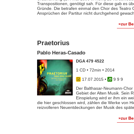
Transpositionen, genötigt sah. Für diese gab es ü
Gründe. Die betrafen einmal den Chor des Teatro
Ansprüchen der Partitur nicht durchgehend gewac
»zur B
Praetorius
Pablo Heras-Casado
DGA 479 4522
1 CD • 72min • 2014
17.07.2015
•
9 9 9
Der Balthasar-Neumann-Chor 
Gebiet der Alten Musik. Sein 
Einspielung wird er ihm ein wei
die hier geschlossen wird, zählen die Werke von 
reizvolleren Neuentdeckungen der Musik des späten 
»zur B