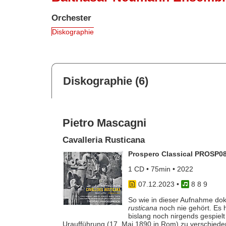
Orchester
Diskographie
Diskographie (6)
Pietro Mascagni
Cavalleria Rusticana
Prospero Classical PROSP0
1 CD • 75min • 2022
07.12.2023
•
8 8 9
So wie in dieser Aufnahme do
rusticana
noch nie gehört. Es h
bislang noch nirgends gespiel
Uraufführung (17. Mai 1890 in Rom) zu verschiede