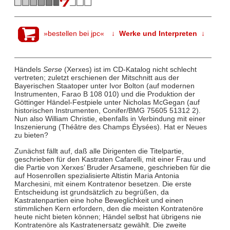
»bestellen bei jpc«
↓ Werke und Interpreten ↓
Händels
Serse
(Xerxes) ist im CD-Katalog nicht schlecht
vertreten; zuletzt erschienen der Mitschnitt aus der
Bayerischen Staatoper unter Ivor Bolton (auf modernen
Instrumenten, Farao B 108 010) und die Produktion der
Göttinger Händel-Festpiele unter Nicholas McGegan (auf
historischen Instrumenten, Conifer/BMG 75605 51312 2).
Nun also William Christie, ebenfalls in Verbindung mit einer
Inszenierung (Théâtre des Champs Élysées). Hat er Neues
zu bieten?
Zunächst fällt auf, daß alle Dirigenten die Titelpartie,
geschrieben für den Kastraten Cafarelli, mit einer Frau und
die Partie von Xerxes’ Bruder Arsamene, geschrieben für die
auf Hosenrollen spezialisierte Altistin Maria Antonia
Marchesini, mit einem Kontratenor besetzen. Die erste
Entscheidung ist grundsätzlich zu begrüßen, da
Kastratenpartien eine hohe Beweglichkeit und einen
stimmlichen Kern erfordern, den die meisten Kontratenöre
heute nicht bieten können; Händel selbst hat übrigens nie
Kontratenöre als Kastratenersatz gewählt. Die zweite