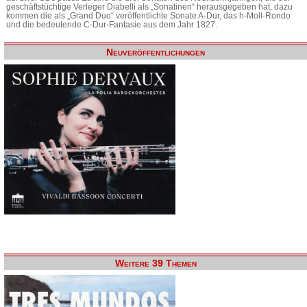
geschäftstüchtige Verleger Diabelli als „Sonatinen“ herausgegeben hat, dazu
kommen die als „Grand Duo“ veröffentlichte Sonate A-Dur, das h-Moll-Rondo
und die bedeutende C-Dur-Fantasie aus dem Jahr 1827.
Neuveröffentlichungen
Weitere 39 Themen