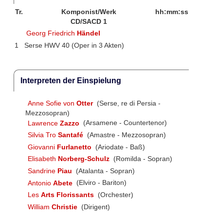
Tr.
Komponist/Werk
hh:mm:ss
CD/SACD 1
Georg Friedrich
Händel
1
Serse HWV 40 (Oper in 3 Akten)
Interpreten der Einspielung
Anne Sofie von
Otter
(Serse, re di Persia -
Mezzosopran)
Lawrence
Zazzo
(Arsamene - Countertenor)
Silvia Tro
Santafé
(Amastre - Mezzosopran)
Giovanni
Furlanetto
(Ariodate - Baß)
Elisabeth
Norberg-Schulz
(Romilda - Sopran)
Sandrine
Piau
(Atalanta - Sopran)
Antonio
Abete
(Elviro - Bariton)
Les
Arts Florissants
(Orchester)
William
Christie
(Dirigent)