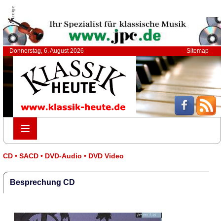
Anzeige
Donnerstag, 6. August 2026
Sitemap
≡
≡
CD • SACD • DVD-Audio • DVD Video
Besprechung CD