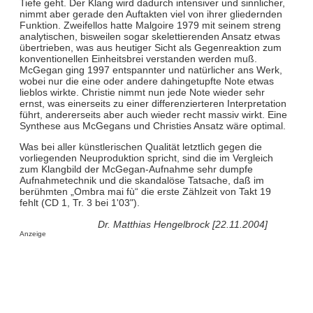
Tiefe geht. Der Klang wird dadurch intensiver und sinnlicher,
nimmt aber gerade den Auftakten viel von ihrer gliedernden
Funktion. Zweifellos hatte Malgoire 1979 mit seinem streng
analytischen, bisweilen sogar skelettierenden Ansatz etwas
übertrieben, was aus heutiger Sicht als Gegenreaktion zum
konventionellen Einheitsbrei verstanden werden muß.
McGegan ging 1997 entspannter und natürlicher ans Werk,
wobei nur die eine oder andere dahingetupfte Note etwas
lieblos wirkte. Christie nimmt nun jede Note wieder sehr
ernst, was einerseits zu einer differenzierteren Interpretation
führt, andererseits aber auch wieder recht massiv wirkt. Eine
Synthese aus McGegans und Christies Ansatz wäre optimal.
Was bei aller künstlerischen Qualität letztlich gegen die
vorliegenden Neuproduktion spricht, sind die im Vergleich
zum Klangbild der McGegan-Aufnahme sehr dumpfe
Aufnahmetechnik und die skandalöse Tatsache, daß im
berühmten „Ombra mai fù“ die erste Zählzeit von Takt 19
fehlt (CD 1, Tr. 3 bei 1'03").
Dr. Matthias Hengelbrock [22.11.2004]
Anzeige