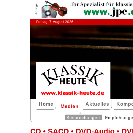
Anzeige
Freitag, 7. August 2026
Home
Aktuelles
Kompo
Medien
Besprechungen
Empfehlung
CD • SACD • DVD-Audio • DV