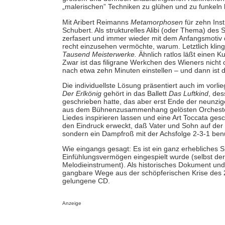
„malerischen” Techniken zu glühen und zu funkeln
Mit Aribert Reimanns
Metamorphosen
für zehn Ins
Schubert. Als strukturelles Alibi (oder Thema) des
zerfasert und immer wieder mit dem Anfangsmotiv
recht einzusehen vermöchte, warum. Letztlich klin
Tausend Meisterwerke.
Ähnlich ratlos läßt einen K
Zwar ist das filigrane Werkchen des Wieners nicht o
nach etwa zehn Minuten einstellen – und dann ist 
Die individuellste Lösung präsentiert auch im vo
Der Erlkönig
gehört in das Ballett
Das Luftkind
, de
geschrieben hatte, das aber erst Ende der neunzige
aus dem Bühnenzusammenhang gelösten Orchester
Liedes inspirieren lassen und eine Art Toccata ges
den Eindruck erweckt, daß Vater und Sohn auf der F
sondern ein Dampfroß mit der Achsfolge 2-3-1 ben
Wie eingangs gesagt: Es ist ein ganz erhebliches 
Einfühlungsvermögen eingespielt wurde (selbst der
Melodieinstrument). Als historisches Dokument und
gangbare Wege aus der schöpferischen Krise des 20
gelungene CD.
Anzeige