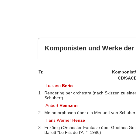
Komponisten und Werke der 
Tr.
Komponist
CD/SACD
Luciano
Berio
1
Rendering per orchestra (nach Skizzen zu einer
Schubert)
Aribert
Reimann
2
Metamorphosen über ein Menuett von Schubert 
Hans Werner
Henze
3
Erlkönig (Orchester-Fantasie über Goethes Ge
Ballett "Le Fils de l'Air", 1996)