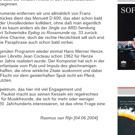
 beginnen.
trumente entfernen wir uns allmählich von Franz
 Stückes dient das Menuett D 600, das aber schon bald
 der
Unvollendeten
kollidiert, ohne daß man eigentlich
gt es kaum anders als der Jingle zur ARD-Sendung
urt Schwertsiks
Epilog zu Rosamunde
op. 33 zurück:
hne Charme, doch die rechte Herzlichkeit will sich erst
die Paraphrase auch schon bald vorbei.
rliegenden Programm wieder einmal Hans Werner Henze.
ssen Libretto Jean Cocteau schon 1962 für Henze
r Jahre realisiert wurde. Der Komponist hat sich in der
fantasie vom Puls und Impuls des gleichnamigen
chaffen, die ohne wirkliche Zitate auskommt und dabei
lucht vor dem geisterhaften Spuk nicht ein Pferd,
utzten.
Spektrum, das hier mit viel Engagement und
 Paukist macht aus seinen Kesseln ein regelrechtes
 für Musikfreunde, die sich für mehr oder weniger
. Jahrhunderts interessieren, ist das ohne Frage eine
Rasmus van Rijn [04.06.2004]