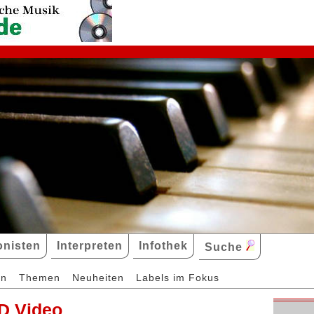
nisten
Interpreten
Infothek
Suche
en
Themen
Neuheiten
Labels im Fokus
D Video