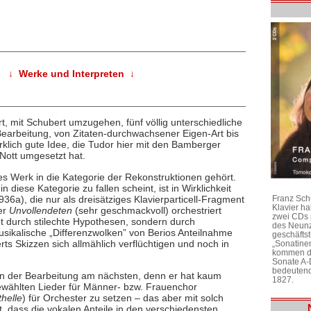
↓ Werke und Interpreten ↓
, mit Schubert umzugehen, fünf völlig unterschiedliche
Bearbeitung, von Zitaten-durchwachsener Eigen-Art bis
rklich gute Idee, die Tudor hier mit den Bamberger
Nott umgesetzt hat.
ges Werk in die Kategorie der Rekonstruktionen gehört.
n diese Kategorie zu fallen scheint, ist in Wirklichkeit
36a), die nur als dreisätziges Klavierparticell-Fragment
Franz Sch
Klavier h
der
Unvollendeten
(sehr geschmackvoll) orchestriert
zwei CDs 
t durch stilechte Hypothesen, sondern durch
des Neunz
musikalische „Differenzwolken” von Berios Anteilnahme
geschäftst
s Skizzen sich allmählich verflüchtigen und noch in
„Sonatine
kommen di
Sonate A-
bedeutend
n der Bearbeitung am nächsten, denn er hat kaum
1827.
gewählten Lieder für Männer- bzw. Frauenchor
helle
) für Orchester zu setzen – das aber mit solch
 dass die vokalen Anteile in den verschiedensten