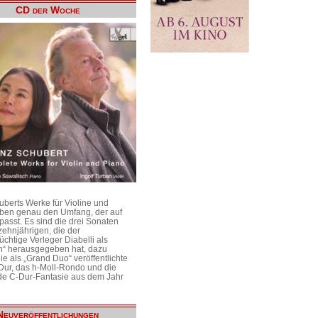
CD der Woche
uberts Werke für Violine und
aben genau den Umfang, der auf
passt. Es sind die drei Sonaten
ehnjährigen, die der
üchtige Verleger Diabelli als
n“ herausgegeben hat, dazu
e als „Grand Duo“ veröffentlichte
Dur, das h-Moll-Rondo und die
e C-Dur-Fantasie aus dem Jahr
Neuveröffentlichungen