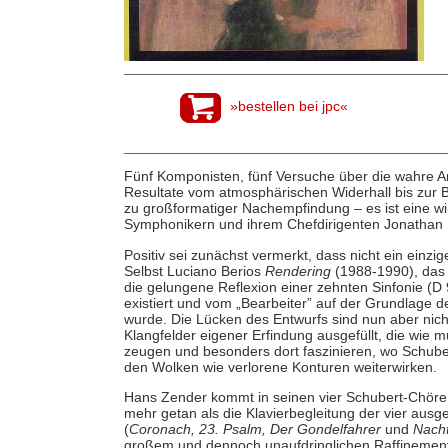
»bestellen bei jpc«
Fünf Komponisten, fünf Versuche über die wahre Art
Resultate vom atmosphärischen Widerhall bis zur 
zu großformatiger Nachempfindung – es ist eine wi
Symphonikern und ihrem Chefdirigenten Jonathan 
Positiv sei zunächst vermerkt, dass nicht ein einzi
Selbst Luciano Berios
Rendering
(1988-1990), das i
die gelungene Reflexion einer zehnten Sinfonie (D 9
existiert und vom „Bearbeiter” auf der Grundlage 
wurde. Die Lücken des Entwurfs sind nun aber nich
Klangfelder eigener Erfindung ausgefüllt, die wie 
zeugen und besonders dort faszinieren, wo Schubert
den Wolken wie verlorene Konturen weiterwirken.
Hans Zender kommt in seinen vier Schubert-Chöre
mehr getan als die Klavierbegleitung der vier aus
(
Coronach, 23. Psalm, Der Gondelfahrer
und
Nacht
großem und dennoch unaufdringlichen Raffinement,