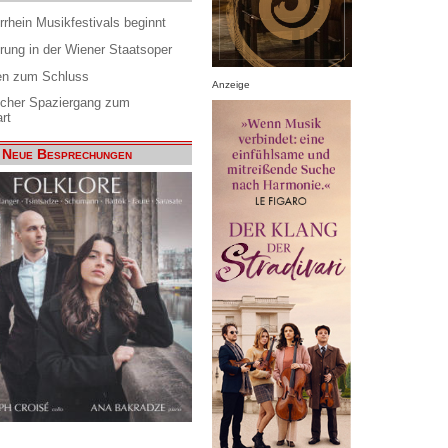
rrhein Musikfestivals beginnt
rung in der Wiener Staatsoper
en zum Schluss
Anzeige
scher Spaziergang zum
rt
Neue Besprechungen