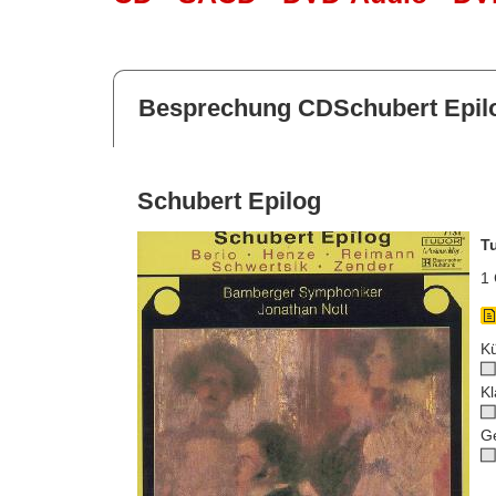
Besprechung CDSchubert Epil
Schubert Epilog
T
1 
Kü
Kl
G