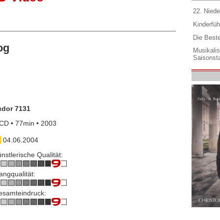
22. Niede
Kinderfüh
Die Best
og
Musikali
Saisonsta
udor 7131
CD • 77min • 2003
04.06.2004
nstlerische Qualität:
angqualität:
esamteindruck: