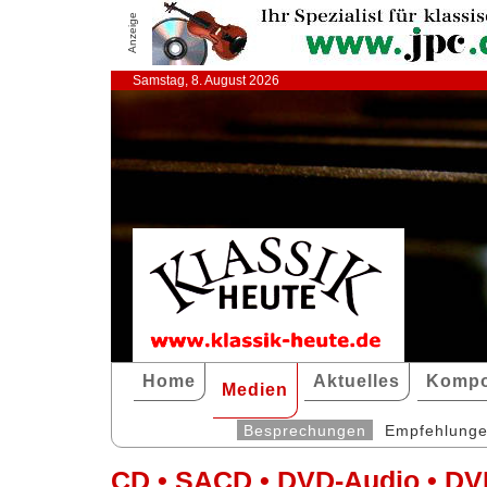
Anzeige
Samstag, 8. August 2026
Home
Aktuelles
Kompo
Medien
Besprechungen
Empfehlung
CD • SACD • DVD-Audio • DV