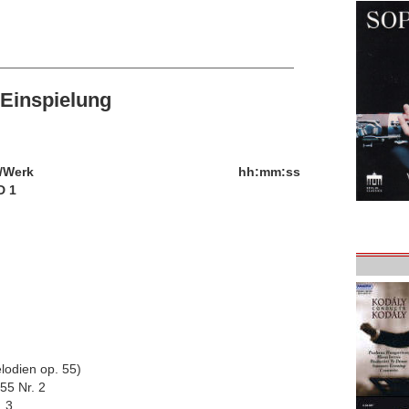
Einspielung
/Werk
hh:mm:ss
D 1
lodien op. 55)
 55 Nr. 2
. 3