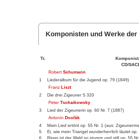
Komponisten und Werke der 
Tr.
Komponist
CD/SAC
Robert
Schumann
1
Liederalbum für die Jugend op. 79 (1849)
Franz
Liszt
2
Die drei Zigeuner S 320
Peter
Tschaikowsky
3
Lied der Zigeunerin op. 60 Nr. 7 (1887)
Antonín
Dvořák
4
Mein Lied ertönt op. 55 Nr. 1 (aus: Zigeunerme
5
Ei, wie mein Triangel wunderherrlich läutet op.
6
Rings ist der Wald so stumm und still op. 55 Nr