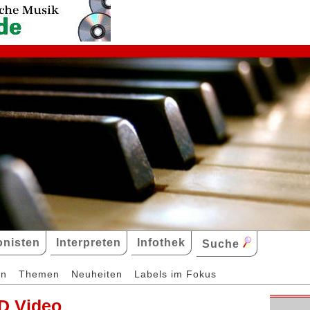
nisten
Interpreten
Infothek
Suche
en
Themen
Neuheiten
Labels im Fokus
D Video