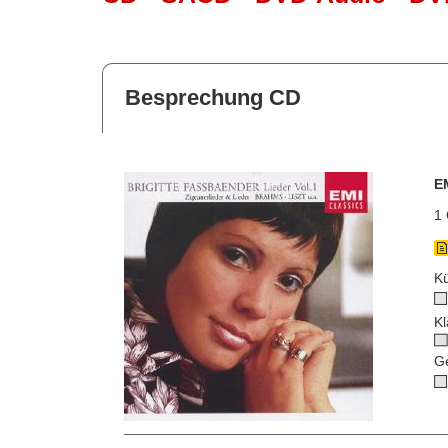
Besprechung CD
E
1 
Kü
Kl
G