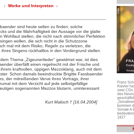
↓ Werke und Interpreten ↓
baender sind heute selten zu finden; solche
cks und die Wahrhaftigkeit der Aussage vor die glatte
n Wohllaut stellen, die nicht nach stimmlicher Perfektion
ingen wollen, die sich nicht in die Schutzzone
ch mal mit dem Risiko, Regeln zu verletzen, die
 ihres Singens rückhaltlos in den Vordergrund stellen.
 dem Thema „Zigeunerlieder“ gewidmet war, ist dies
aender überfällt einen regelrecht mit der Frische und
, ihrem kraftvollen, üppigen Mezzoklang, auch mit dem
ister. Schon damals beeindruckte Brigitte Fassbaender
res, der mitreißenden Verve ihres Vortrags, ihrer
Franz Sch
mal mit dem Verzicht auf jede selbstgefällige
Klavier h
r heutigen sogenannten Mezzos blutarm, uninteressant
zwei CDs 
des Neunz
geschäftst
„Sonatine
Kurt Malisch † [16.04.2004]
kommen di
Sonate A-
bedeutend
1827.