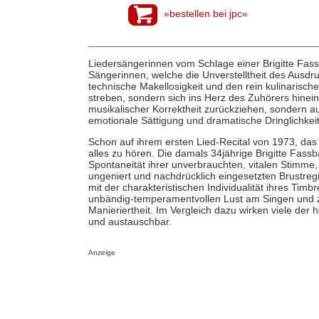
»bestellen bei jpc«
Liedersängerinnen vom Schlage einer Brigitte Fass
Sängerinnen, welche die Unverstelltheit des Ausdru
technische Makellosigkeit und den rein kulinarische
streben, sondern sich ins Herz des Zuhörers hineins
musikalischer Korrektheit zurückziehen, sondern au
emotionale Sättigung und dramatische Dringlichkeit
Schon auf ihrem ersten Lied-Recital von 1973, das
alles zu hören. Die damals 34jährige Brigitte Fassb
Spontaneität ihrer unverbrauchten, vitalen Stimme
ungeniert und nachdrücklich eingesetzten Brustreg
mit der charakteristischen Individualität ihres Timb
unbändig-temperamentvollen Lust am Singen und zu
Manieriertheit. Im Vergleich dazu wirken viele de
und austauschbar.
Anzeige