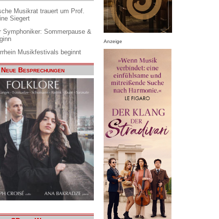
che Musikrat trauert um Prof.
ine Siegert
 Symphoniker: Sommerpause &
ginn
Anzeige
rrhein Musikfestivals beginnt
Neue Besprechungen