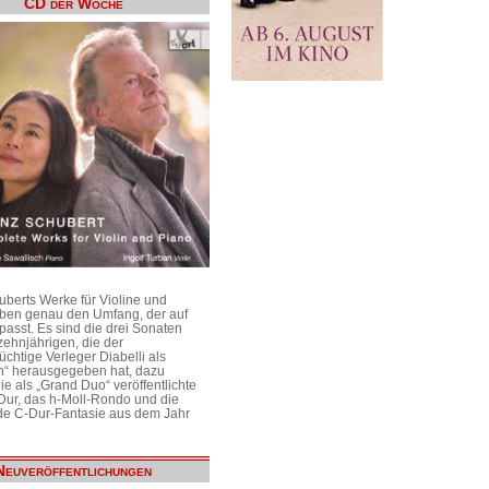
CD der Woche
uberts Werke für Violine und
aben genau den Umfang, der auf
passt. Es sind die drei Sonaten
ehnjährigen, die der
üchtige Verleger Diabelli als
n“ herausgegeben hat, dazu
e als „Grand Duo“ veröffentlichte
Dur, das h-Moll-Rondo und die
e C-Dur-Fantasie aus dem Jahr
Neuveröffentlichungen