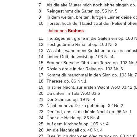
7
Als die alte Mutter mich noch lehrte singen op.
8
Reingestimmt die Saiten op. 55 Nr. 5
9
In dem weiten, breiten, luft'gen Leinenkleide op
10
Horstet hoch der Habicht auf den Felsenhöhen 
Johannes
Brahms
11
He, Zigeuner, greife in die Saiten ein op. 103 N
12
Hochgetürmte Rimaflut op. 103 Nr. 2
13
Wisst ihr, wann mein Kindchen am allerschönst
14
Lieber Gott, du weißt op. 103 Nr. 4
15
Brauner Bursche führt zum Tanze op. 103 Nr. 
16
Röslein dreie in der Reihe op. 103 Nr. 6
17
Kommt dir manchmal in den Sinn op. 103 Nr. 7
18
Therese op. 86 Nr. 1
19
In stiller Nacht. zur ersten Wacht WoO 33,42 (
20
Da unten im Tale WoO 33,6
21
Der Schmied op. 19 Nr. 4
22
Nicht mehr zu Dir zu gehen op. 32 Nr. 2
23
Der Tod, das ist die kühle Nacht op. 96 Nr. 1
24
Über die Heide op. 86 Nr. 4
25
Auf dem Kirchhofe op. 105 Nr. 4
26
An die Nachtigall op. 46 Nr. 4
27
O wüßt' ich doch den Weg zurück op. 63 Nr. 8