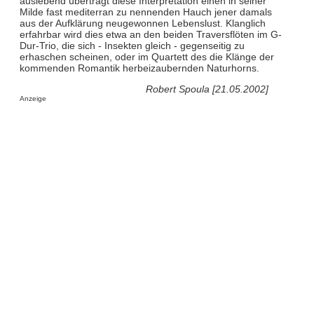
auslebend überträgt diese Interpretation einen in seiner
Milde fast mediterran zu nennenden Hauch jener damals
aus der Aufklärung neugewonnen Lebenslust. Klanglich
erfahrbar wird dies etwa an den beiden Traversflöten im G-
Dur-Trio, die sich - Insekten gleich - gegenseitig zu
erhaschen scheinen, oder im Quartett des die Klänge der
kommenden Romantik herbeizaubernden Naturhorns.
Robert Spoula [21.05.2002]
Anzeige