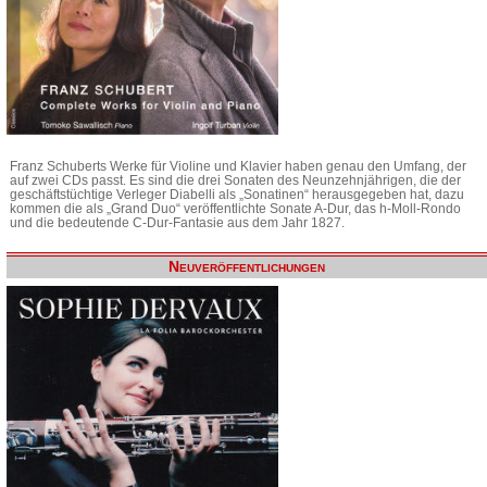
Franz Schuberts Werke für Violine und Klavier haben genau den Umfang, der
auf zwei CDs passt. Es sind die drei Sonaten des Neunzehnjährigen, die der
geschäftstüchtige Verleger Diabelli als „Sonatinen“ herausgegeben hat, dazu
kommen die als „Grand Duo“ veröffentlichte Sonate A-Dur, das h-Moll-Rondo
und die bedeutende C-Dur-Fantasie aus dem Jahr 1827.
Neuveröffentlichungen