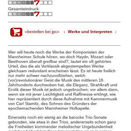
Gesamteindruck:
»bestellen bei jpc«
↓ Werke und Interpreten ↓
Wer will heute noch die Werke der Komponisten der
Mannheimer Schule hören, wo doch Haydn, Mozart oder
Beethoven überall greifbar sind?, lautet ein oft gehörtes
Urteil, das die als Vorklassik abgestempelten Werke
gleichsam redundant erscheinen lässt. Es ist heute freilich
nur mehr schwer nachzuvollziehen, welch
(vor)revolutionärer Geist die Musik des mittleren 18.
Jahrhunderts durchwoben hat, die Eleganz, Strahlkraft und
Erotik dieser Musik ist jedoch ungebrochen; vor allem dann,
wenn sie mit jener Leichtigkeit und Raffinesse erklingt, wie
hier repräsentiert durch diese Aufnahme mit Kammermusik
von Carl Stamitz, des Sohnes des Gründers der
epochemachenden Mannheimer Hofkapelle.
Einerseits noch ein wenig an die barocke Trio-Sonate
gebunden, wie etwa in den Trios, andererseits schon ganz
die Freiheiten kommender melodischer Ungebundenheit