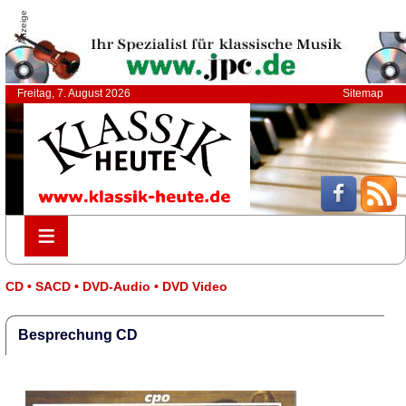
Anzeige
Freitag, 7. August 2026
Sitemap
≡
≡
CD • SACD • DVD-Audio • DVD Video
Besprechung CD