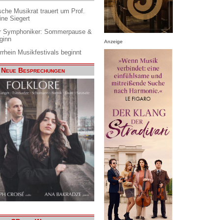
che Musikrat trauert um Prof.
ine Siegert
 Symphoniker: Sommerpause &
ginn
Anzeige
rrhein Musikfestivals beginnt
Neue Besprechungen