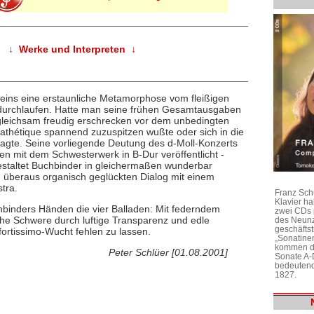
↓ Werke und Interpreten ↓
seins eine erstaunliche Metamorphose vom fleißigen
durchlaufen. Hatte man seine frühen Gesamtausgaben
leichsam freudig erschrecken vor dem unbedingten
Pathétique spannend zuzuspitzen wußte oder sich in die
wagte. Seine vorliegende Deutung des d-Moll-Konzerts
 mit dem Schwesterwerk in B-Dur veröffentlicht -
gestaltet Buchbinder in gleichermaßen wunderbar
m überaus organisch geglückten Dialog mit einem
tra.
Franz Sch
Klavier h
hbinders Händen die vier Balladen: Mit federndem
zwei CDs 
che Schwere durch luftige Transparenz und edle
des Neunz
geschäftst
fortissimo-Wucht fehlen zu lassen.
„Sonatine
kommen di
Peter Schlüer [01.08.2001]
Sonate A-
bedeutend
1827.