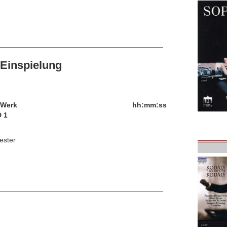
Einspielung
/Werk
hh:mm:ss
 1
ester