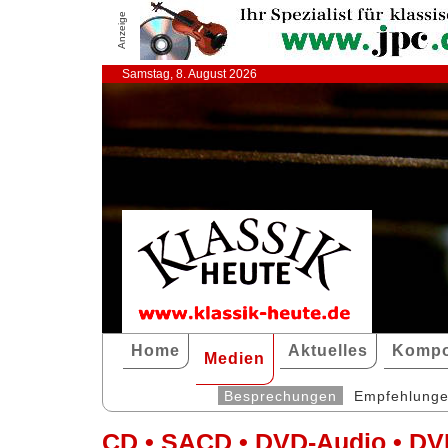
Anzeige
Samstag, 8. August 2026
Home
Aktuelles
Kompo
Medien
Besprechungen
Empfehlung
CD • SACD • DVD-Audio • DV