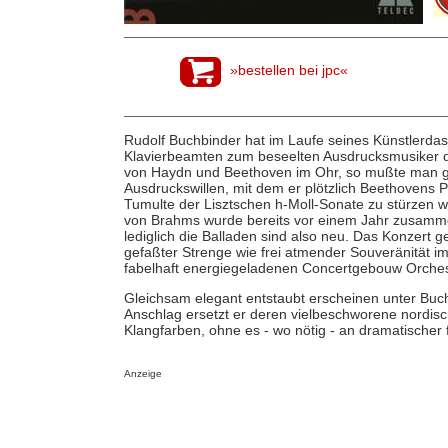
»bestellen bei jpc«
Rudolf Buchbinder hat im Laufe seines Künstlerda
Klavierbeamten zum beseelten Ausdrucksmusiker 
von Haydn und Beethoven im Ohr, so mußte man g
Ausdruckswillen, mit dem er plötzlich Beethovens 
Tumulte der Lisztschen h-Moll-Sonate zu stürzen 
von Brahms wurde bereits vor einem Jahr zusammen
lediglich die Balladen sind also neu. Das Konzert 
gefaßter Strenge wie frei atmender Souveränität i
fabelhaft energiegeladenen Concertgebouw Orches
Gleichsam elegant entstaubt erscheinen unter Buc
Anschlag ersetzt er deren vielbeschworene nordis
Klangfarben, ohne es - wo nötig - an dramatischer 
Anzeige