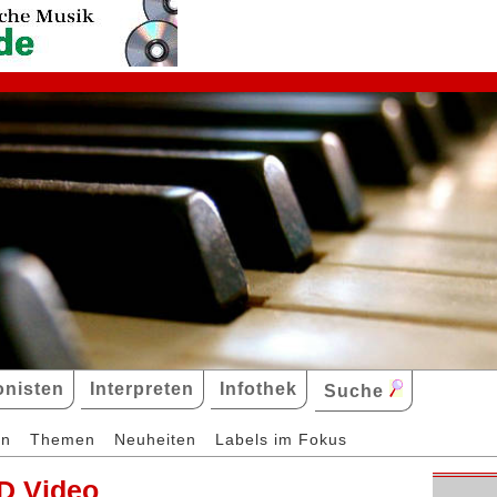
nisten
Interpreten
Infothek
Suche
en
Themen
Neuheiten
Labels im Fokus
D Video