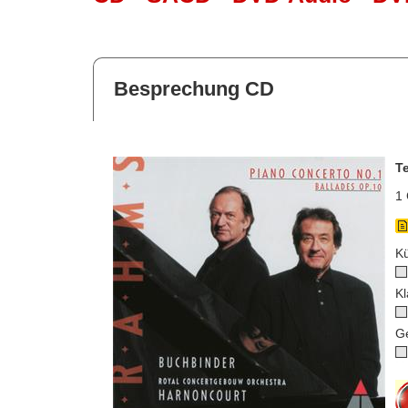
Besprechung CD
T
1 
Kü
Kl
G