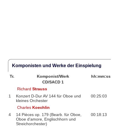
Komponisten und Werke der Einspielung
Tr.
Komponist/Werk
hh:mm:ss
CD/SACD 1
Richard
Strauss
1
Konzert D-Dur AV 144 für Oboe und
00:25:03
kleines Orchester
Charles
Koechlin
4
14 Pièces op. 179 (Bearb. für Oboe,
00:18:13
Oboe d'amore, Englischhorn und
Streichorchester)