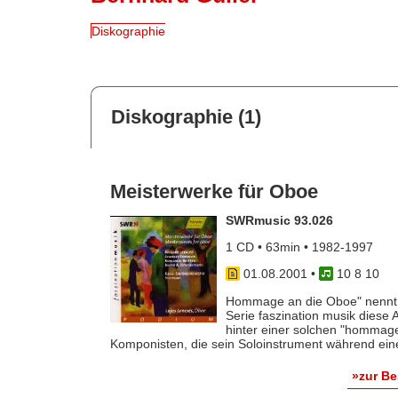
Diskographie
Diskographie (1)
Meisterwerke für Oboe
SWRmusic 93.026
1 CD • 63min • 1982-1997
01.08.2001
•
10 8 10
Hommage an die Oboe" nennt d
Serie faszination musik diese
hinter einer solchen "hommage
Komponisten, die sein Soloinstrument während eines
»zur B