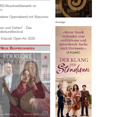
ARD-Musikwettbewerb im
am
nderer Opernabend mit Massimo
Anzeige
en und Gehen“ - Das
dtebundfestival
 Klassik Open-Air 2026
Neue Besprechungen