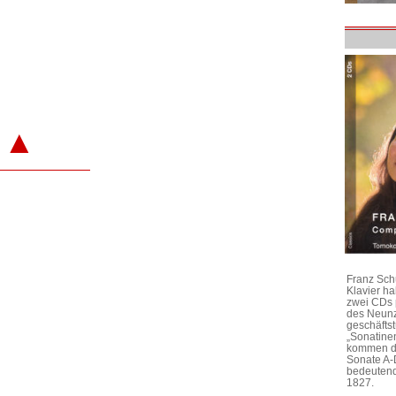
▲
Franz Sch
Klavier h
zwei CDs 
des Neunz
geschäftst
„Sonatine
kommen di
Sonate A-
bedeutend
1827.