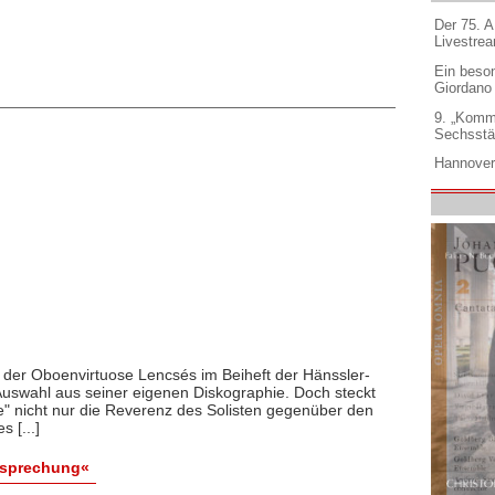
Der 75. 
Livestre
Ein beso
Giordano
9. „Komm
Sechsstä
Hannover
er Oboenvirtuose Lencsés im Beiheft der Hänssler-
 Auswahl aus seiner eigenen Diskographie. Doch steckt
" nicht nur die Reverenz des Solisten gegenüber den
 [...]
esprechung«