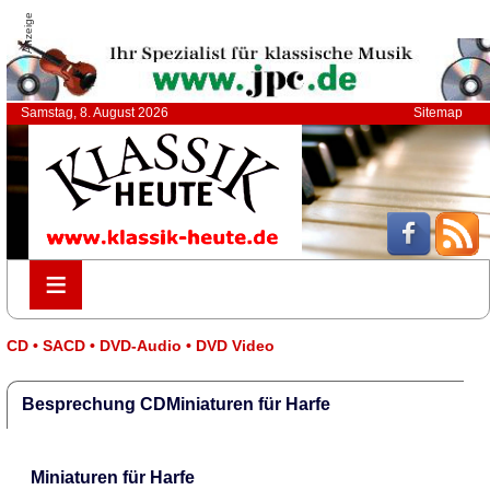
Anzeige
Samstag, 8. August 2026
Sitemap
≡
≡
CD • SACD • DVD-Audio • DVD Video
Besprechung CDMiniaturen für Harfe
Miniaturen für Harfe