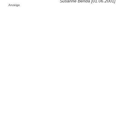
Susanne Benda [01.06.2001]
Anzeige