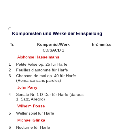
Komponisten und Werke der Einspielung
Tr.
Komponist/Werk
hh:mm:ss
CD/SACD 1
Alphonse
Hasselmans
1
Petite Valse op. 25 für Harfe
2
Feuilles d'automne für Harfe
3
Chanson de mai op. 40 für Harfe
(Romance sans paroles)
John
Parry
4
Sonate Nr. 1 D-Dur für Harfe (daraus:
1. Satz, Allegro)
Wilhelm
Posse
5
Wellenspiel für Harfe
Michael
Glinka
6
Nocturne für Harfe