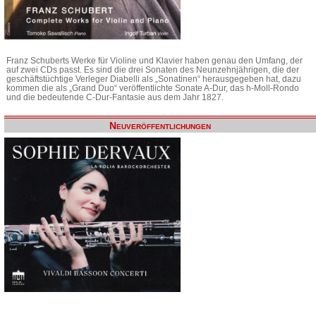
Franz Schuberts Werke für Violine und Klavier haben genau den Umfang, der
auf zwei CDs passt. Es sind die drei Sonaten des Neunzehnjährigen, die der
geschäftstüchtige Verleger Diabelli als „Sonatinen“ herausgegeben hat, dazu
kommen die als „Grand Duo“ veröffentlichte Sonate A-Dur, das h-Moll-Rondo
und die bedeutende C-Dur-Fantasie aus dem Jahr 1827.
Neuveröffentlichungen