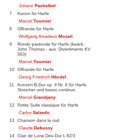
Johann
Pachelbel
7
Kanon für Harfe
Marcel
Tournier
8
Offrande für Harfe
Wolfgang Amadeus
Mozart
9
Rondo pastorale für Harfe (bearb.:
John Thomas - aus: Divertimento KV
563)
Marcel
Tournier
10
Offrande für Harfe
Georg Friedrich
Händel
11
Konzert B-Dur op. 4 Nr. 6 für Harfe,
Streicher und basso continuo
Marcel
Grandjany
12
Petite Suite classique für Harfe
Carlos
Salzedo
13
Chanson dans la nuit
Claude
Debussy
14
Clair de Lune Des-Dur L 82/3