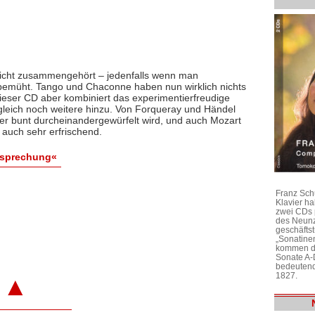
icht zusammengehört – jedenfalls wenn man
bemüht. Tango und Chaconne haben nun wirklich nichts
eser CD aber kombiniert das experimentierfreudige
leich noch weitere hinzu. Von Forqueray und Händel
 hier bunt durcheinandergewürfelt wird, und auch Mozart
r auch sehr erfrischend.
esprechung«
Franz Sch
Klavier h
zwei CDs 
des Neunz
geschäftst
„Sonatine
kommen di
Sonate A-
bedeutend
1827.
▲