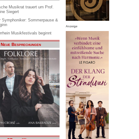
che Musikrat trauert um Prof.
ine Siegert
 Symphoniker: Sommerpause &
ginn
Anzeige
rrhein Musikfestivals beginnt
Neue Besprechungen