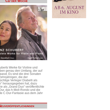
CD der Woche
uberts Werke für Violine und
aben genau den Umfang, der auf
passt. Es sind die drei Sonaten
ehnjährigen, die der
üchtige Verleger Diabelli als
n“ herausgegeben hat, dazu
e als „Grand Duo“ veröffentlichte
Dur, das h-Moll-Rondo und die
e C-Dur-Fantasie aus dem Jahr
Neuveröffentlichungen