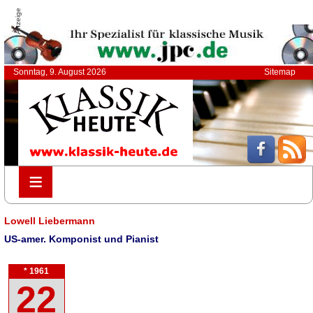
Anzeige
Sonntag, 9. August 2026
Sitemap
≡
≡
Lowell Liebermann
US-amer. Komponist und Pianist
* 1961
22