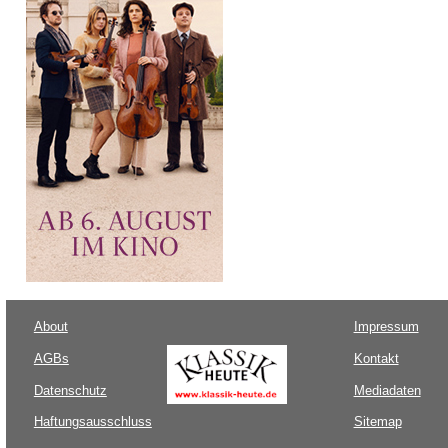
About
Impressum
AGBs
Kontakt
Datenschutz
Mediadaten
Haftungsausschluss
Sitemap