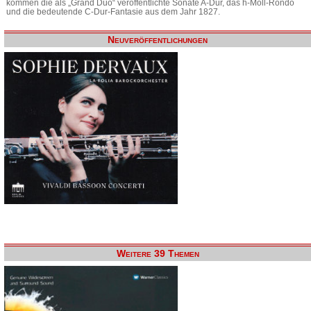
kommen die als „Grand Duo“ veröffentlichte Sonate A-Dur, das h-Moll-Rondo
und die bedeutende C-Dur-Fantasie aus dem Jahr 1827.
Neuveröffentlichungen
Weitere 39 Themen