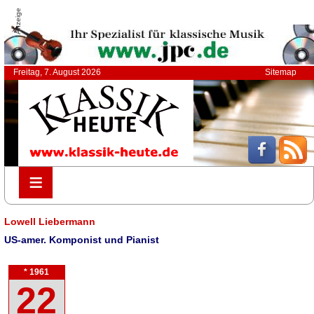
Anzeige
Freitag, 7. August 2026
Sitemap
≡
≡
Lowell Liebermann
US-amer. Komponist und Pianist
* 1961
22