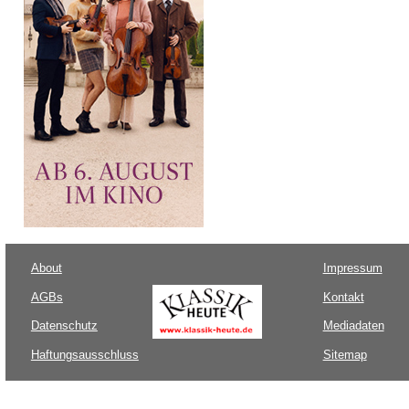
About
Impressum
AGBs
Kontakt
Datenschutz
Mediadaten
Haftungsausschluss
Sitemap