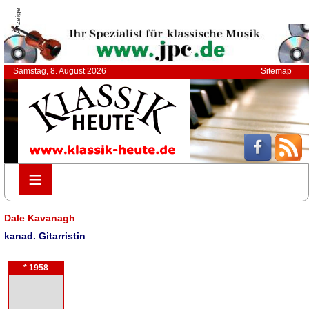
Anzeige
Samstag, 8. August 2026
Sitemap
≡
≡
Dale Kavanagh
kanad. Gitarristin
* 1958