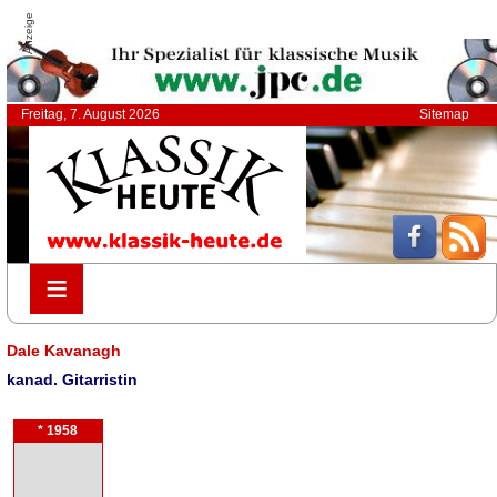
Anzeige
Freitag, 7. August 2026
Sitemap
≡
≡
Dale Kavanagh
kanad. Gitarristin
* 1958