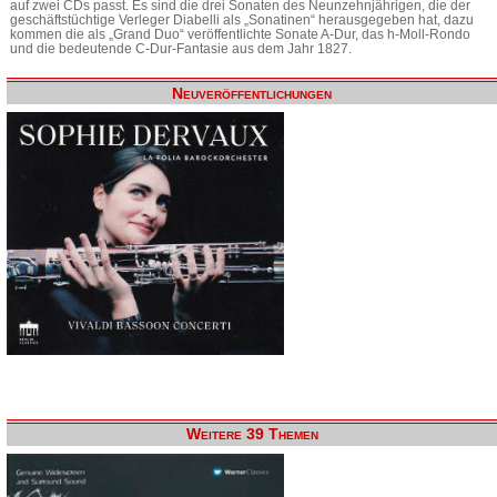
auf zwei CDs passt. Es sind die drei Sonaten des Neunzehnjährigen, die der
geschäftstüchtige Verleger Diabelli als „Sonatinen“ herausgegeben hat, dazu
kommen die als „Grand Duo“ veröffentlichte Sonate A-Dur, das h-Moll-Rondo
und die bedeutende C-Dur-Fantasie aus dem Jahr 1827.
Neuveröffentlichungen
Weitere 39 Themen