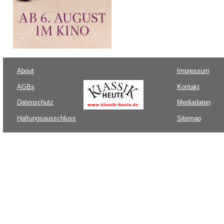
About
Impressum
AGBs
Kontakt
Datenschutz
Mediadaten
Haftungsausschluss
Sitemap