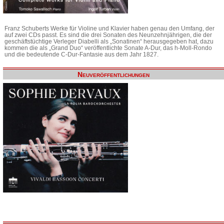
Franz Schuberts Werke für Violine und Klavier haben genau den Umfang, der
auf zwei CDs passt. Es sind die drei Sonaten des Neunzehnjährigen, die der
geschäftstüchtige Verleger Diabelli als „Sonatinen“ herausgegeben hat, dazu
kommen die als „Grand Duo“ veröffentlichte Sonate A-Dur, das h-Moll-Rondo
und die bedeutende C-Dur-Fantasie aus dem Jahr 1827.
Neuveröffentlichungen