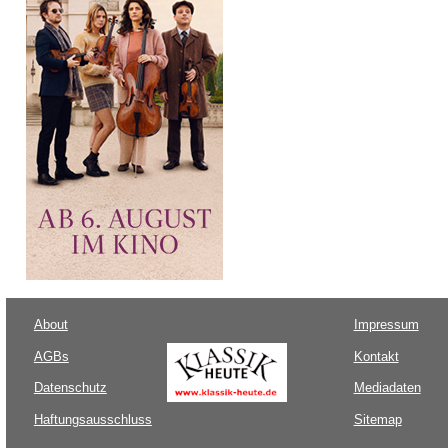
About
Impressum
AGBs
Kontakt
Datenschutz
Mediadaten
Haftungsausschluss
Sitemap