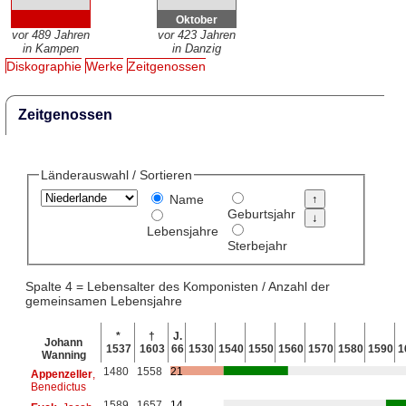
Oktober
vor 489 Jahren
vor 423 Jahren
in Kampen
in Danzig
Diskographie
Werke
Zeitgenossen
Zeitgenossen
Länderauswahl / Sortieren
Name
Geburtsjahr
Lebensjahre
Sterbejahr
Spalte 4 = Lebensalter des Komponisten / Anzahl der
gemeinsamen Lebensjahre
*
†
J.
Johann
1537
1603
66
1530
1540
1550
1560
1570
1580
1590
1
Wanning
1480
1558
21
Appenzeller
,
Benedictus
1589
1657
14