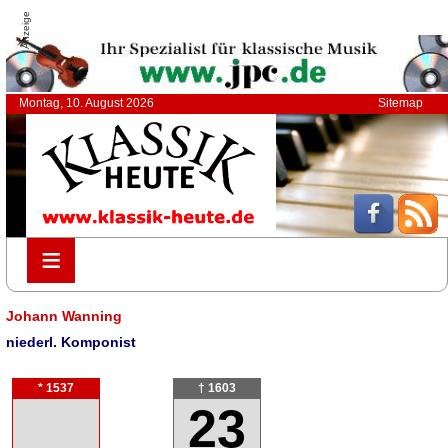
Anzeige
Montag, 10. August 2026
Sitemap
≡
≡
Johann Wanning
niederl. Komponist
* 1537
† 1603
23