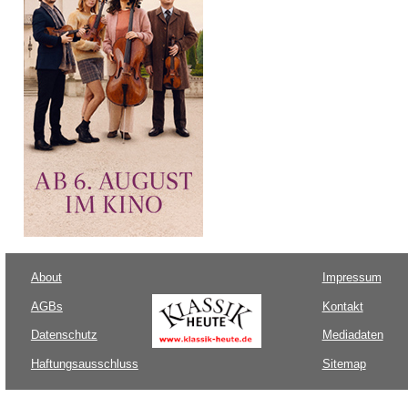
About
Impressum
AGBs
Kontakt
Datenschutz
Mediadaten
Haftungsausschluss
Sitemap