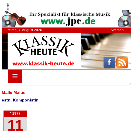
Anzeige
Freitag, 7. August 2026
Sitemap
≡
≡
Malle Maltis
estn. Komponistin
* 1977
11