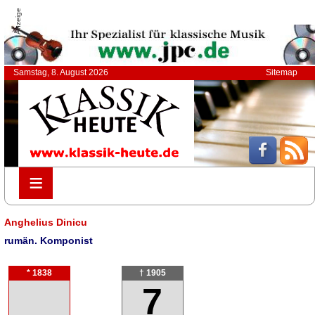
Anzeige
Samstag, 8. August 2026
Sitemap
≡
≡
Anghelius Dinicu
rumän. Komponist
* 1838
† 1905
7