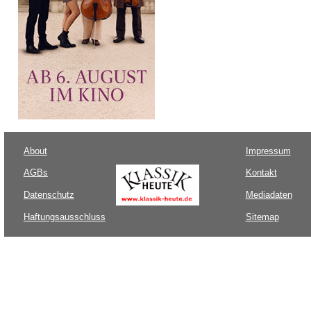
About
Impressum
AGBs
Kontakt
Datenschutz
Mediadaten
Haftungsausschluss
Sitemap