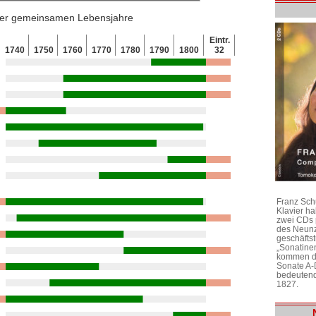
 der gemeinsamen Lebensjahre
Eintr.
1740
1750
1760
1770
1780
1790
1800
32
Franz Sch
Klavier h
zwei CDs 
des Neunz
geschäftst
„Sonatine
kommen di
Sonate A-
bedeutend
1827.