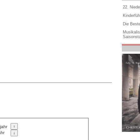
22. Niede
Kinderfüh
Die Best
Musikali
Saisonsta
jahr
ahr