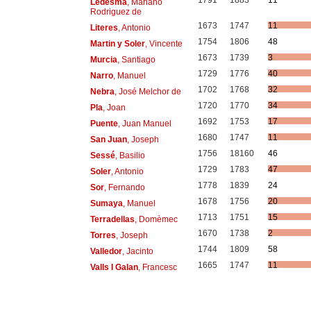
1791
1883
11
Ledesma
, Mariano
Rodriguez de
1673
1747
11
Literes
, Antonio
1754
1806
48
Martin y Soler
, Vincente
1673
1739
3
Murcia
, Santiago
1729
1776
40
Narro
, Manuel
1702
1768
32
Nebra
, José Melchor de
1720
1770
34
Pla
, Joan
1692
1753
17
Puente
, Juan Manuel
1680
1747
11
San Juan
, Joseph
1756
18160
46
Sessé
, Basilio
1729
1783
47
Soler
, Antonio
1778
1839
24
Sor
, Fernando
1678
1756
20
Sumaya
, Manuel
1713
1751
15
Terradellas
, Domèmec
1670
1738
2
Torres
, Joseph
1744
1809
58
Valledor
, Jacinto
1665
1747
11
Valls I Galan
, Francesc