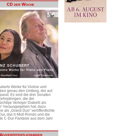
CD der Woche
uberts Werke für Violine und
aben genau den Umfang, der auf
passt. Es sind die drei Sonaten
ehnjährigen, die der
üchtige Verleger Diabelli als
n“ herausgegeben hat, dazu
e als „Grand Duo“ veröffentlichte
Dur, das h-Moll-Rondo und die
e C-Dur-Fantasie aus dem Jahr
Neuveröffentlichungen