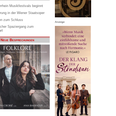
rrhein Musikfestivals beginnt
rung in der Wiener Staatsoper
en zum Schluss
Anzeige
scher Spaziergang zum
rt
Neue Besprechungen