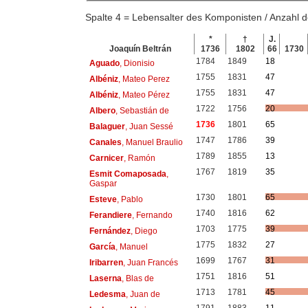
Spalte 4 = Lebensalter des Komponisten / Anzahl
*
†
J.
Joaquín Beltrán
1736
1802
66
1730
1784
1849
18
Aguado
, Dionisio
1755
1831
47
Albéniz
, Mateo Perez
1755
1831
47
Albéniz
, Mateo Pérez
1722
1756
20
Albero
, Sebastián de
1736
1801
65
Balaguer
, Juan Sessé
1747
1786
39
Canales
, Manuel Braulio
1789
1855
13
Carnicer
, Ramón
1767
1819
35
Esmit Comaposada
,
Gaspar
1730
1801
65
Esteve
, Pablo
1740
1816
62
Ferandiere
, Fernando
1703
1775
39
Fernández
, Diego
1775
1832
27
García
, Manuel
1699
1767
31
Iribarren
, Juan Francés
1751
1816
51
Laserna
, Blas de
1713
1781
45
Ledesma
, Juan de