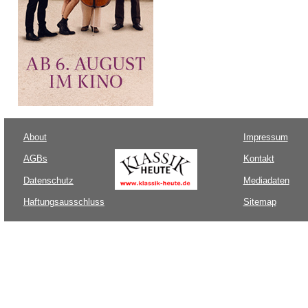
About
Impressum
AGBs
Kontakt
Datenschutz
Mediadaten
Haftungsausschluss
Sitemap