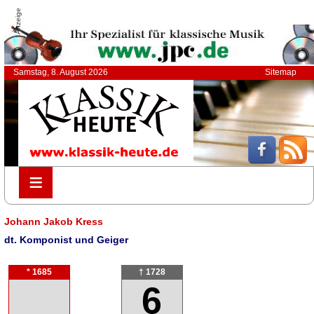
Anzeige
Samstag, 8. August 2026
Sitemap
≡
≡
Johann Jakob Kress
dt. Komponist und Geiger
* 1685
† 1728
6