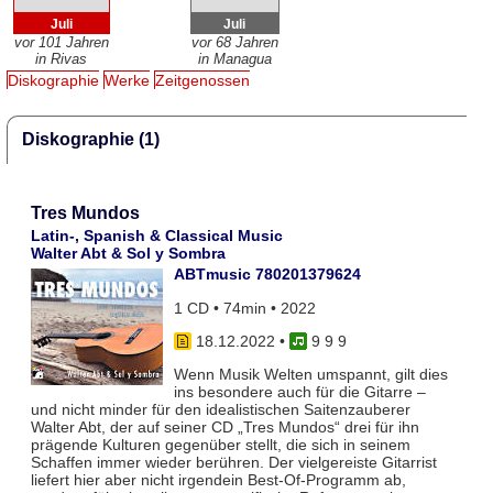
Juli
Juli
vor 101 Jahren
vor 68 Jahren
in Rivas
in Managua
Diskographie
Werke
Zeitgenossen
Diskographie (1)
Tres Mundos
Latin-, Spanish & Classical Music
Walter Abt & Sol y Sombra
ABTmusic 780201379624
1 CD • 74min • 2022
18.12.2022
•
9 9 9
Wenn Musik Welten umspannt, gilt dies
ins besondere auch für die Gitarre –
und nicht minder für den idealistischen Saitenzauberer
Walter Abt, der auf seiner CD „Tres Mundos“ drei für ihn
prägende Kulturen gegenüber stellt, die sich in seinem
Schaffen immer wieder berühren. Der vielgereiste Gitarrist
liefert hier aber nicht irgendein Best-Of-Programm ab,