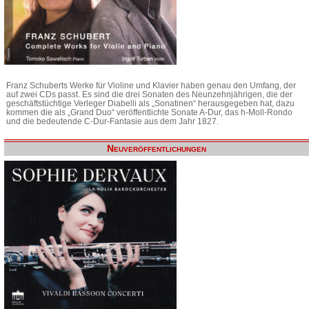
Franz Schuberts Werke für Violine und Klavier haben genau den Umfang, der
auf zwei CDs passt. Es sind die drei Sonaten des Neunzehnjährigen, die der
geschäftstüchtige Verleger Diabelli als „Sonatinen“ herausgegeben hat, dazu
kommen die als „Grand Duo“ veröffentlichte Sonate A-Dur, das h-Moll-Rondo
und die bedeutende C-Dur-Fantasie aus dem Jahr 1827.
Neuveröffentlichungen