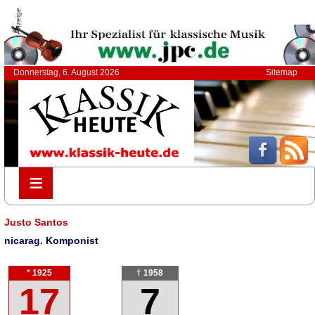
Anzeige
Donnerstag, 6. August 2026
Sitemap
≡
≡
Justo Santos
nicarag. Komponist
* 1925
† 1958
17
7