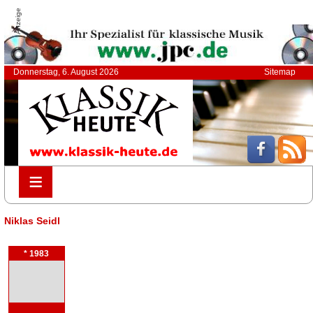
Anzeige
Donnerstag, 6. August 2026
Sitemap
≡
≡
Niklas Seidl
* 1983