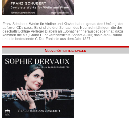
Franz Schuberts Werke für Violine und Klavier haben genau den Umfang, der
auf zwei CDs passt. Es sind die drei Sonaten des Neunzehnjährigen, die der
geschäftstüchtige Verleger Diabelli als „Sonatinen“ herausgegeben hat, dazu
kommen die als „Grand Duo“ veröffentlichte Sonate A-Dur, das h-Moll-Rondo
und die bedeutende C-Dur-Fantasie aus dem Jahr 1827.
Neuveröffentlichungen