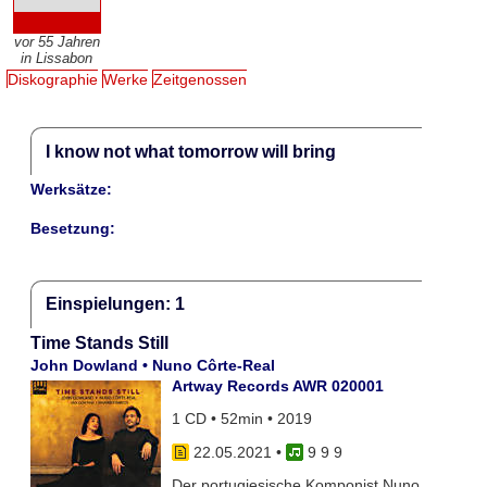
vor 55 Jahren
in Lissabon
Diskographie
Werke
Zeitgenossen
I know not what tomorrow will bring
Werksätze:
Besetzung:
Einspielungen: 1
Time Stands Still
John Dowland • Nuno Côrte-Real
Artway Records AWR 020001
1 CD • 52min • 2019
22.05.2021
•
9 9 9
Der portugiesische Komponist Nuno