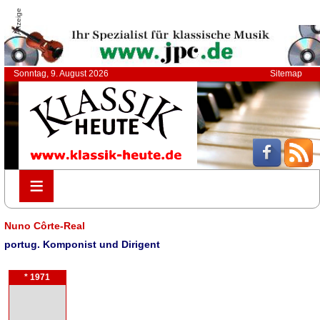
Anzeige
Sonntag, 9. August 2026
Sitemap
≡
≡
Nuno Côrte-Real
portug. Komponist und Dirigent
* 1971