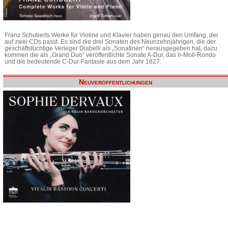
Franz Schuberts Werke für Violine und Klavier haben genau den Umfang, der
auf zwei CDs passt. Es sind die drei Sonaten des Neunzehnjährigen, die der
geschäftstüchtige Verleger Diabelli als „Sonatinen“ herausgegeben hat, dazu
kommen die als „Grand Duo“ veröffentlichte Sonate A-Dur, das h-Moll-Rondo
und die bedeutende C-Dur-Fantasie aus dem Jahr 1827.
Neuveröffentlichungen