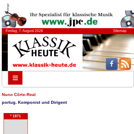
Anzeige
Freitag, 7. August 2026
Sitemap
≡
≡
Nuno Côrte-Real
portug. Komponist und Dirigent
* 1971