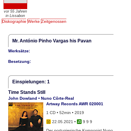
vor 55 Jahren
in Lissabon
Diskographie
Werke
Zeitgenossen
Mr. António Pinho Vargas his Pavan
Werksätze:
Besetzung:
Einspielungen: 1
Time Stands Still
John Dowland • Nuno Côrte-Real
Artway Records AWR 020001
1 CD • 52min • 2019
22.05.2021
•
9 9 9
Der portugiesische Komponist Nuno