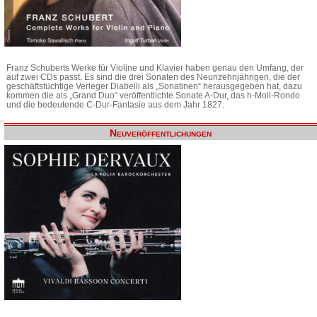
Franz Schuberts Werke für Violine und Klavier haben genau den Umfang, der
auf zwei CDs passt. Es sind die drei Sonaten des Neunzehnjährigen, die der
geschäftstüchtige Verleger Diabelli als „Sonatinen“ herausgegeben hat, dazu
kommen die als „Grand Duo“ veröffentlichte Sonate A-Dur, das h-Moll-Rondo
und die bedeutende C-Dur-Fantasie aus dem Jahr 1827.
Neuveröffentlichungen