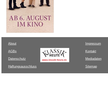
About
Impressum
AGBs
Kontakt
Datenschutz
Mediadaten
Haftungsausschluss
Sitemap