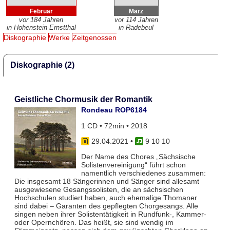
Februar
März
vor 184 Jahren
vor 114 Jahren
in Hohenstein-Ernstthal
in Radebeul
Diskographie
Werke
Zeitgenossen
Diskographie (2)
Geistliche Chormusik der Romantik
Rondeau ROP6184
1 CD • 72min • 2018
29.04.2021
•
9 10 10
Der Name des Chores „Sächsische
Solistenvereinigung“ führt schon
namentlich verschiedenes zusammen:
Die insgesamt 18 Sängerinnen und Sänger sind allesamt
ausgewiesene Gesangssolisten, die an sächsischen
Hochschulen studiert haben, auch ehemalige Thomaner
sind dabei – Garanten des gepflegten Chorgesangs. Alle
singen neben ihrer Solistentätigkeit in Rundfunk-, Kammer-
oder Opernchören. Das heißt, sie sind wendig im