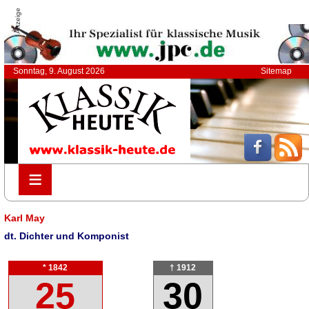
Anzeige
Sonntag, 9. August 2026
Sitemap
≡
≡
Karl May
dt. Dichter und Komponist
* 1842
† 1912
25
30