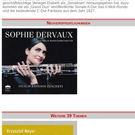
geschäftstüchtige Verleger Diabelli als „Sonatinen“ herausgegeben hat, dazu
kommen die als „Grand Duo“ veröffentlichte Sonate A-Dur, das h-Moll-Rondo
und die bedeutende C-Dur-Fantasie aus dem Jahr 1827.
Neuveröffentlichungen
Weitere 39 Themen