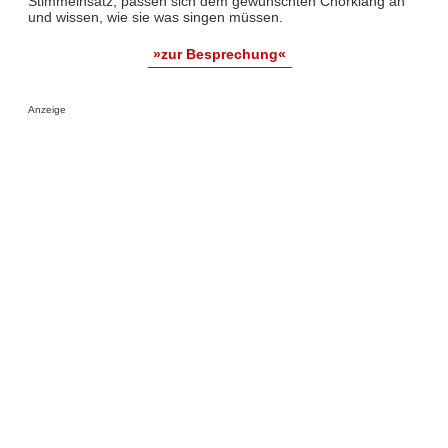
Stimmeinsatz, passen sich dem gewünschten Chorklang an
und wissen, wie sie was singen müssen.
»zur Besprechung«
Anzeige